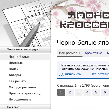
Черно-белые япо
Японские кроссворды:
Все размеры
Крохотные
Черно-белые
Цветные
Названия кроссвордов по умолча
Поиск
Включить отображение названий
Да, включить
Нет, остав
Авторы
Как решать
Страница: 1 из 1798 (всего чер
Методы решения
1
2
3
4
5
6
Прислать кроссворд
Не оцененные
Наш сайт: