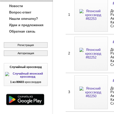
Новости
До
Вопрос-ответ
1
Ра
Ав
Нашли опечатку?
Ка
Идеи и предложения
С
Обратная связь
Регистрация
До
2
Ра
Авторизация
Ав
Ка
С
Случайный кроссворд
1 из 80603
кроссвордов
До
3
Ра
Ав
Ка
С