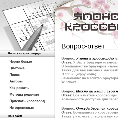
Вопрос-ответ
Японские кроссворды:
Вопрос:
У меня в кроссвордах 
Черно-белые
Ответ:
У Вас в браузере устано
В большинстве браузеров измене
Цветные
Также для выставления масштаб
"Ctrl" и цифру ноль).
Поиск
Замечание: на масштаб браузер
Авторы
Windows.
Как решать
Вопрос:
Можно ли найти свои 
Методы решения
Ответ:
Все начатые кроссворды
возможность доступна для заре
Прислать кроссворд
Не оцененные
Вопрос:
Откуда берутся кросс
Ответ:
Большинство кроссвордов
Наш сайт:
Также у нас есть специальная к