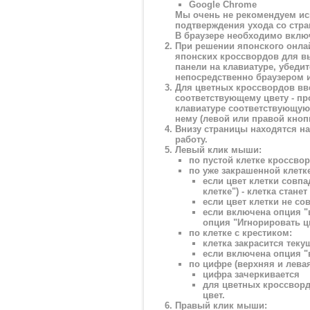
Google Chrome
Мы очень не рекомендуем исп
подтверждения ухода со стр
В браузере необходимо включ
При решении японского онла
японских кроссвордов для в
панели на клавиатуре, убеди
непосредственно браузером и
Для цветных кроссвордов вве
соответствующему цвету - пр
клавиатуре соответствующую 
нему (левой или правой кно
Внизу страницы находятся на
работу.
Левый клик мыши:
по пустой клетке кроссвор
по уже закрашенной клетке
если цвет клетки совп
клетке") - клетка стане
если цвет клетки не со
если включена опция "в
опция "Игнорировать цв
по клетке с крестиком:
клетка закрасится теку
если включена опция "в
по цифре (верхняя и лева
цифра зачеркивается
для цветных кроссворд
цвет.
Правый клик мыши: