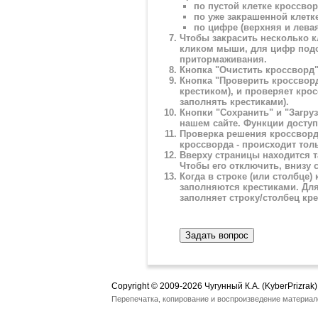
по пустой клетке кроссвор
по уже закрашенной клетке
по цифре (верхняя и лева
Чтобы закрасить несколько к
кликом мыши, для цифр подо
притормаживания.
Кнопка "Очистить кроссворд"
Кнопка "Проверить кроссвор
крестиком), и проверяет кро
заполнять крестиками).
Кнопки "Сохранить" и "Загру
нашем сайте. Функции досту
Проверка решения кроссворд
кроссворда - происходит тол
Вверху страницы находится т
Чтобы его отключить, внизу 
Когда в строке (или столбце)
заполняются крестиками. Дл
заполняет строку/столбец кр
Задать вопрос
Copyright © 2009-2026 Чугунный К.А. (KyberPrizrak)
Перепечатка, копирование и воспроизведение материал