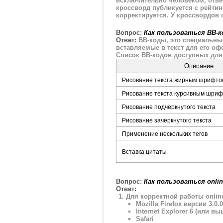
исключительно человеком, отве
кроссворд публикуется с рейтин
корректируется. У кроссвордов 
Вопрос:
Как пользоваться BB-
Ответ:
BB-коды, это специальны
вставляемые в текст для его офо
Список BB-кодов доступных для
Описание
Рисование текста жирным шрифто
Рисование текста курсивным шри
Рисование подчёркнутого текста
Рисование зачёркнутого текста
Применение нескольких тегов
Вставка цитаты
Вопрос:
Как пользоваться onli
Ответ:
Для корректной работы onli
Mozilla Firefox версии 3.0.
Internet Explorer 6 (или вы
Safari