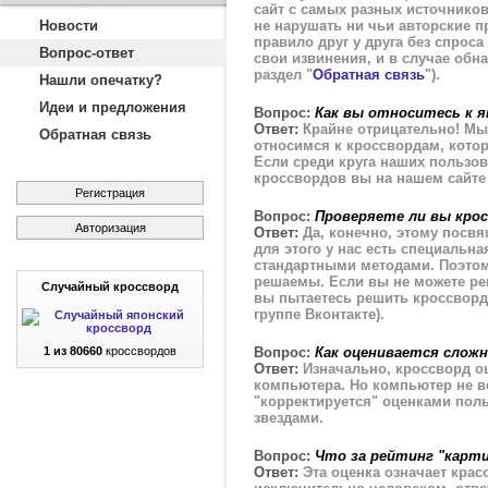
сайт с самых разных источников
Новости
не нарушать ни чьи авторские п
правило друг у друга без спрос
Вопрос-ответ
свои извинения, и в случае об
раздел "
Обратная связь
").
Нашли опечатку?
Идеи и предложения
Вопрос:
Как вы относитесь к 
Ответ:
Крайне отрицательно! Мы 
Обратная связь
относимся к кроссвордам, котор
Если среди круга наших пользов
кроссвордов вы на нашем сайте 
Регистрация
Вопрос:
Проверяете ли вы кро
Авторизация
Ответ:
Да, конечно, этому посв
для этого у нас есть специальн
стандартными методами. Поэтом
решаемы. Если вы не можете реш
Случайный кроссворд
вы пытаетесь решить кроссворд
группе Вконтакте).
1 из 80660
кроссвордов
Вопрос:
Как оценивается слож
Ответ:
Изначально, кроссворд о
компьютера. Но компьютер не в
"корректируется" оценками пол
звездами.
Вопрос:
Что за рейтинг "карти
Ответ:
Эта оценка означает крас