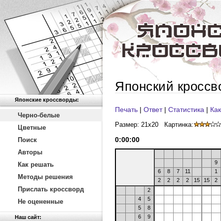
Японский кроссв
Японские кроссворды:
Печать
|
Ответ
|
Статистика
|
Как
Черно-белые
Размер: 21x20
Картинка:
Цветные
0
:
00
:
00
Поиск
Авторы
9
Как решать
6
8
7
11
1
Методы решения
2
2
2
2
15
15
2
Прислать кроссворд
2
4
5
Не оцененные
5
8
6
9
Наш сайт: