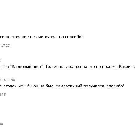
ли настроение не листочное. но спасибо!
 17:20)
)
н", а "Кленовый лист". Только на лист клёна это не похоже. Какой-т
015, 0:20)
листочек, чей бы он ни был, симпатичный получился, спасибо!
4:11)
0)