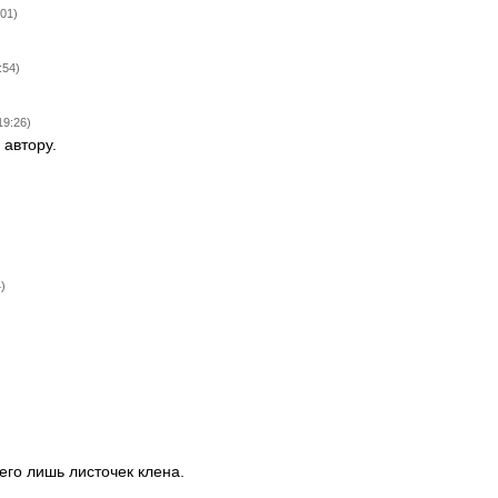
:01)
:54)
19:26)
 автору.
)
сего лишь листочек клена.