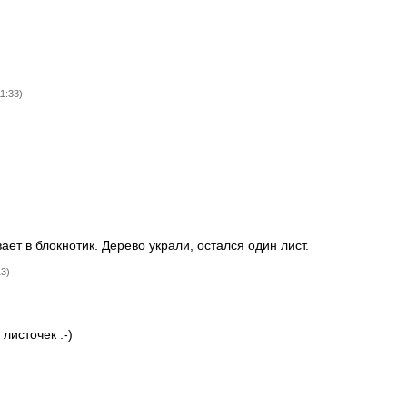
1:33)
ает в блокнотик. Дерево украли, остался один лист.
13)
листочек :-)