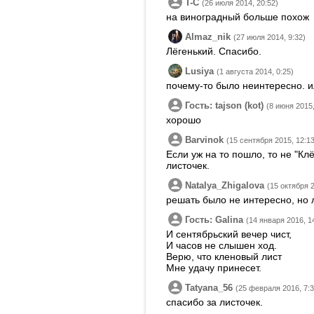
T-C
(26 июля 2014, 20:52)
на виноградный больше похож
Almaz_nik
(27 июля 2014, 9:32)
Лёгенький. Спасибо.
Lusiya
(1 августа 2014, 0:25)
почему-то было неинтересно. и
Гость: tajson (kot)
(8 июня 2015,
хорошо
Barvinok
(15 сентября 2015, 12:13
Если уж на то пошло, то не "Клё
листочек.
Natalya_Zhigalova
(15 октября 2
решать было не интересно, но 
Гость: Galina
(14 января 2016, 1
И сентябрьский вечер чист,
И часов не слышен ход.
Верю, что кленовый лист
Мне удачу принесет.
Tatyana_56
(25 февраля 2016, 7:3
спасибо за листочек.