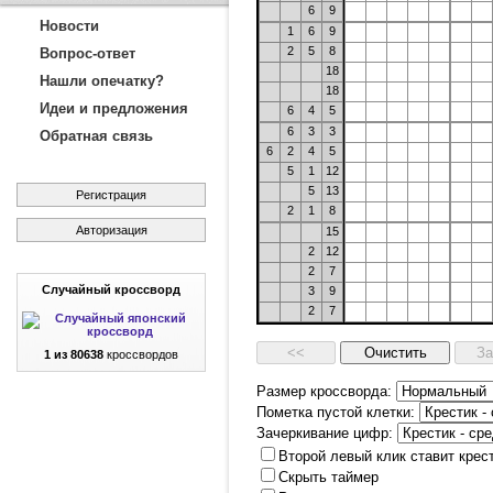
6
9
Новости
1
6
9
2
5
8
Вопрос-ответ
18
Нашли опечатку?
18
Идеи и предложения
6
4
5
6
3
3
Обратная связь
6
2
4
5
5
1
12
5
13
Регистрация
2
1
8
Авторизация
15
2
12
2
7
Случайный кроссворд
3
9
2
7
1 из 80638
кроссвордов
Размер кроссворда:
Пометка пустой клетки:
Зачеркивание цифр:
Второй левый клик ставит крес
Скрыть таймер