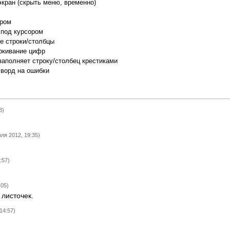
экран (скрыть меню, временно)
ором
 под курсором
е строки/столбцы
ркивание цифр
заполняет строку/столбец крестиками
сворд на ошибки
8)
юля 2012, 19:35)
:57)
:05)
 листочек.
14:57)