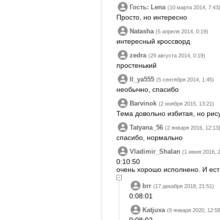
Гость: Lena
(10 марта 2014, 7:43
Просто, но интересно
Natasha
(5 апреля 2014, 0:19)
интересный кроссворд
zedra
(29 августа 2014, 0:19)
простенький
Il_ya555
(5 сентября 2014, 1:45)
необычно, спасибо
Barvinok
(2 ноября 2015, 13:21)
Тема довольно избитая, но рис
Tatyana_56
(2 января 2016, 12:13
спасибо, нормально
Vladimir_Shalan
(1 июня 2016, 
0:10:50
очень хорошо исполнено. И ест
brr
(17 декабря 2018, 21:51)
0:08:01
Katjuxa
(9 января 2020, 12:58