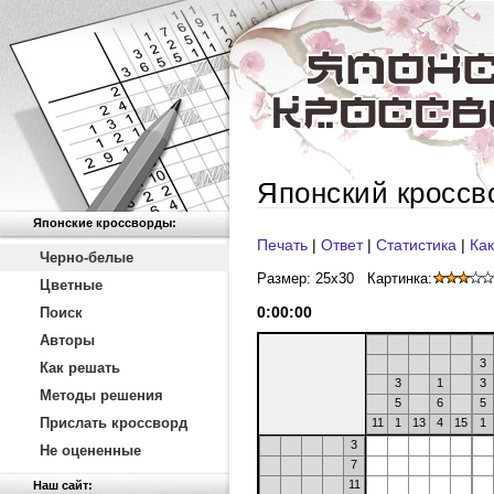
Японский кроссв
Японские кроссворды:
Печать
|
Ответ
|
Статистика
|
Как
Черно-белые
Размер: 25x30
Картинка:
Цветные
0
:
00
:
00
Поиск
Авторы
3
Как решать
3
1
3
Методы решения
5
6
5
Прислать кроссворд
11
1
13
4
15
1
3
Не оцененные
7
11
Наш сайт: