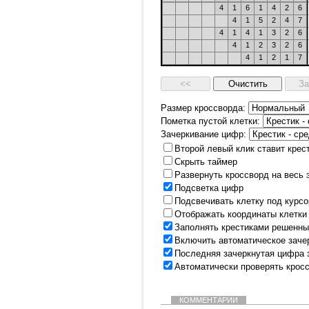
4
1
6
1
4
2
6
4
1
5
2
4
7
4
1
4
1
3
2
6
4
1
2
3
2
6
4
1
2
1
7
Размер кроссворда:
Пометка пустой клетки:
Зачеркивание цифр:
Второй левый клик ставит крес
Скрыть таймер
Развернуть кроссворд на весь 
Подсветка цифр
Подсвечивать клетку под курс
Отображать координаты клетки
Заполнять крестиками решенны
Включить автоматическое заче
Последняя зачеркнутая цифра 
Автоматически проверять крос
КОММЕНТАРИИ