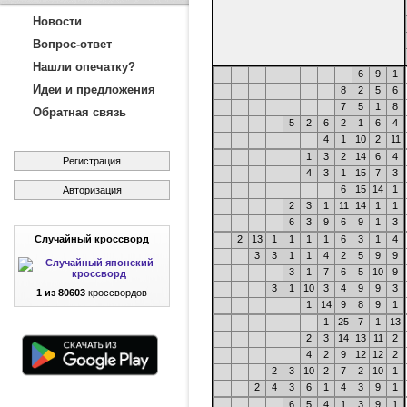
Новости
Вопрос-ответ
Нашли опечатку?
6
9
1
Идеи и предложения
8
2
5
6
7
5
1
8
Обратная связь
5
2
6
2
1
6
4
4
1
10
2
11
1
3
2
14
6
4
Регистрация
4
3
1
15
7
3
6
15
14
1
Авторизация
2
3
1
11
14
1
1
6
3
9
6
9
1
3
Случайный кроссворд
2
13
1
1
1
1
6
3
1
4
3
3
1
1
4
2
5
9
9
3
1
7
6
5
10
9
3
1
10
3
4
9
9
3
1 из 80603
кроссвордов
1
14
9
8
9
1
1
25
7
1
13
2
3
14
13
11
2
4
2
9
12
12
2
2
3
10
2
7
2
10
1
2
4
3
6
1
4
3
9
1
6
5
4
1
3
9
1