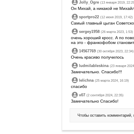
Jolly_Ogre
(13 января 2019, 22:2
Он Михай, а никакой не Михай
sportpro22
(12 июня 2019, 17:42)
Самый главный цыган Советско
sergey1958
(26 марта 2023, 1:53)
очень хороший кросс. А по пов
на это - франкофобом становит
14567769
(30 октября 2023, 22:34)
Очень красиво получилось
ludmilableskina
(23 января 2024
Замечательно. Спасибо!!!
lelichna
(25 марта 2024, 16:19)
спасибо
v07
(2 сентября 2024, 22:35)
Замечательно Спасибо!
Чтобы оставить комментарий,