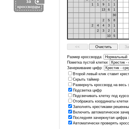
1
1
9
1
1
13
6
1
30
2
5
8
2
4
4
3
1
2
3
2
1
10
5
Размер кроссворда:
Пометка пустой клетки:
Зачеркивание цифр:
Второй левый клик ставит крес
Скрыть таймер
Развернуть кроссворд на весь 
Подсветка цифр
Подсвечивать клетку под курс
Отображать координаты клетки
Заполнять крестиками решенны
Включить автоматическое заче
Последняя зачеркнутая цифра 
Автоматически проверять крос