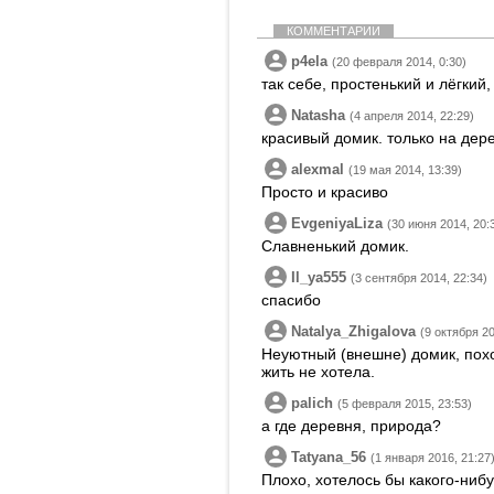
КОММЕНТАРИИ
p4ela
(20 февраля 2014, 0:30)
так себе, простенький и лёгкий
Natasha
(4 апреля 2014, 22:29)
красивый домик. только на дере
alexmal
(19 мая 2014, 13:39)
Просто и красиво
EvgeniyaLiza
(30 июня 2014, 20:
Славненький домик.
Il_ya555
(3 сентября 2014, 22:34)
спасибо
Natalya_Zhigalova
(9 октября 20
Неуютный (внешне) домик, пох
жить не хотела.
palich
(5 февраля 2015, 23:53)
а где деревня, природа?
Tatyana_56
(1 января 2016, 21:27
Плохо, хотелось бы какого-ниб