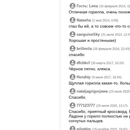
Гость: Lena
(16 февраля 2014, 11
Отличная горилла, очень похо
Natasha
(2 мая 2014, 0:06)
глаз бы ей, а то совсем что-то 
sanguineSky
(31 июля 2014, 12:4
Хорошая и простенькая)
brillmila
(26 февраля 2016, 22:43)
спасибо
dfcbkcf
(30 марта 2017, 10:24)
Чёрное пятно, клякса.
Horahty
(9 июня 2017, 16:54)
Щуплая горилла какая-то, бол
nataljagrigorjewa
(23 июля 2020,
Спасибо.
777123777
(25 июля 2020, 13:17)
Спасибо, приятный кроссворд.
Ладони у горилл полностью не 
согнутых пальцев.
pilotdor
(19 октября 2020, 19:47)