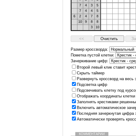
7
4
3
5
7
4
4
5
6
2
4
7
8
10
9
8
8
3
10
Размер кроссворда:
Пометка пустой клетки:
Зачеркивание цифр:
Второй левый клик ставит крес
Скрыть таймер
Развернуть кроссворд на весь 
Подсветка цифр
Подсвечивать клетку под курс
Отображать координаты клетки
Заполнять крестиками решенны
Включить автоматическое заче
Последняя зачеркнутая цифра 
Автоматически проверять крос
КОММЕНТАРИИ