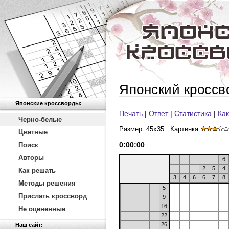
Японский кроссв
Японские кроссворды:
Печать
|
Ответ
|
Статистика
|
Как
Черно-белые
Размер: 45x35
Картинка:
Цветные
0
:
00
:
00
Поиск
Авторы
6
2
5
4
Как решать
3
4
6
6
7
8
Методы решения
5
Прислать кроссворд
9
16
Не оцененные
22
26
Наш сайт: