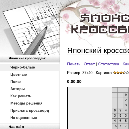
Японский кроссв
Японские кроссворды:
Печать
|
Ответ
|
Статистика
|
Как
Черно-белые
Размер: 37x40
Картинка:
Цветные
0
:
00
:
00
Поиск
Авторы
9
Как решать
2
Методы решения
3
Прислать кроссворд
9
9
4
3
5
3
Не оцененные
4
6
5
15
7
7
Наш сайт: