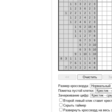
1
3
3
2
2
3
1
2
3
6
2
3
1
2
2
1
2
1
3
1
2
2
4
2
3
1
2
4
6
2
3
1
6
2
15
4
1
6
1
10
5
1
1
2
7
8
6
7
3
9
6
7
3
10
6
3
5
10
9
1
10
1
10
8
3
1
1
1
1
1
9
7
6
1
1
4
8
7
3
3
2
2
4
8
Размер кроссворда:
Пометка пустой клетки:
Зачеркивание цифр:
Второй левый клик ставит крес
Скрыть таймер
Развернуть кроссворд на весь 