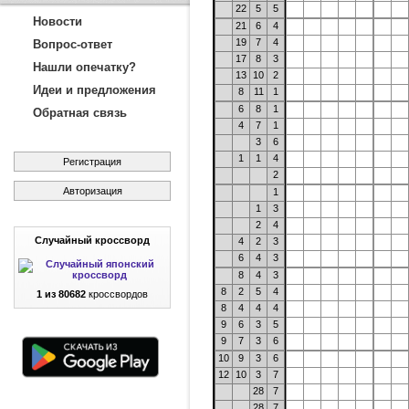
22
5
5
Новости
21
6
4
19
7
4
Вопрос-ответ
17
8
3
Нашли опечатку?
13
10
2
Идеи и предложения
8
11
1
6
8
1
Обратная связь
4
7
1
3
6
1
1
4
Регистрация
2
Авторизация
1
1
3
2
4
Случайный кроссворд
4
2
3
6
4
3
8
4
3
8
2
5
4
1 из 80682
кроссвордов
8
4
4
4
9
6
3
5
9
7
3
6
10
9
3
6
12
10
3
7
28
7
28
7