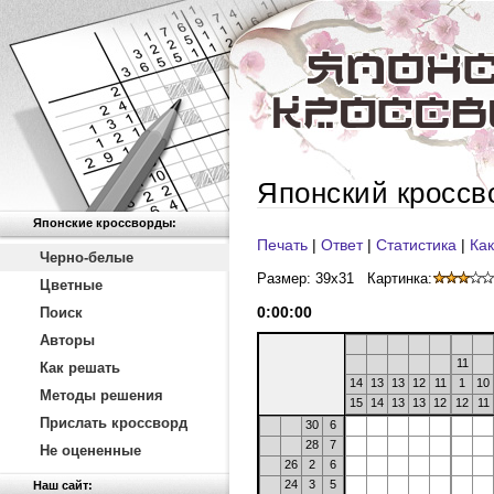
Японский кроссв
Японские кроссворды:
Печать
|
Ответ
|
Статистика
|
Как
Черно-белые
Размер: 39x31
Картинка:
Цветные
0
:
00
:
00
Поиск
Авторы
11
Как решать
14
13
13
12
11
1
10
Методы решения
15
14
13
13
12
12
11
Прислать кроссворд
30
6
28
7
Не оцененные
26
2
6
24
3
5
Наш сайт: