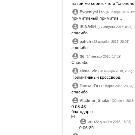
из той же серии, что и "слонен
EvgeniyaLiza
(6 ноября 2016, 19
примитивный примитив...
IRINA456
(17 августа 2017, 0:24)
спасибо.
palich
(22 декабря 2017, 20:01)
спасибо
ttg
(14 января 2018, 17:52)
Спасибо
elena_vlz
(28 января 2018, 2:25)
Примитивный кроссворд.
Гость: ilʹa
(17 марта 2018, 23:34)
спасибо
Vladimir_Shalan
(22 июня 2018,
0:08:46
благодарю
brr
(22 декабря 2018, 15:08)
0:06:29