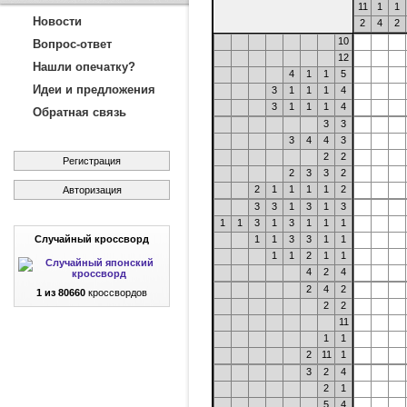
11
1
1
Новости
2
4
2
10
Вопрос-ответ
12
Нашли опечатку?
4
1
1
5
Идеи и предложения
3
1
1
1
4
3
1
1
1
4
Обратная связь
3
3
3
4
4
3
2
2
Регистрация
2
3
3
2
2
1
1
1
1
2
Авторизация
3
3
1
3
1
3
1
1
3
1
3
1
1
1
Случайный кроссворд
1
1
3
3
1
1
1
1
2
1
1
4
2
4
2
4
2
1 из 80660
кроссвордов
2
2
11
1
1
2
11
1
3
2
4
2
1
5
4