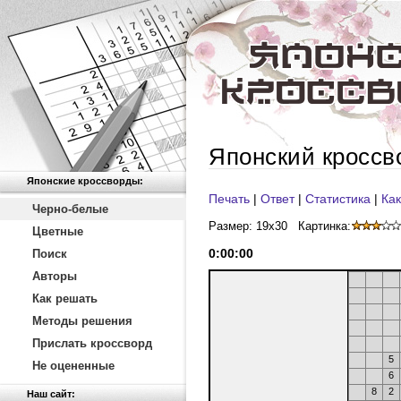
Японский кроссв
Японские кроссворды:
Печать
|
Ответ
|
Статистика
|
Как
Черно-белые
Размер: 19x30
Картинка:
Цветные
0
:
00
:
00
Поиск
Авторы
Как решать
Методы решения
Прислать кроссворд
5
Не оцененные
6
8
2
Наш сайт: