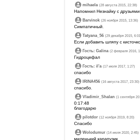
mihaela
(28 августа 2015, 22:38)
Напомнил Незнайку с друзьями
Barvinok
(26 ноября 2015, 13:36)
Симпатичный.
Tatyana_56
(29 декабря 2015, 6:0
Если добавить шляпу с кисточк
Гость: Galina
(2 февраля 2016, 1
Гидроцефал
Гость: ilʹa
(17 июля 2017, 1:27)
спасибо
IRINA456
(16 августа 2017, 23:30)
спасибо.
Vladimir_Shalan
(1 сентября 201
0:17:48
благодарю
pilotdor
(12 ноября 2019, 8:20)
Спасибо
Wolodumur
(14 июля 2020, 2:45)
миленький карапузик