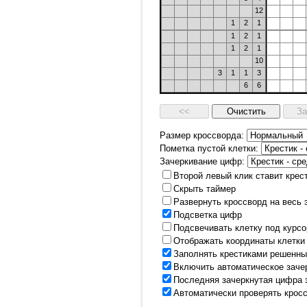
12
1
2
1
1
2
1
1
2
1
10
3
1
1
3
6
6
Размер кроссворда:
Пометка пустой клетки:
Зачеркивание цифр:
Второй левый клик ставит крес
Скрыть таймер
Развернуть кроссворд на весь 
Подсветка цифр
Подсвечивать клетку под курс
Отображать координаты клетки
Заполнять крестиками решенны
Включить автоматическое заче
Последняя зачеркнутая цифра 
Автоматически проверять крос