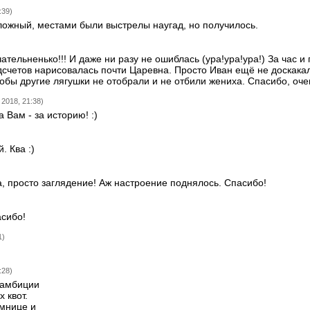
:39)
Сложный, местами были выстрелы наугад, но получилось.
тельненько!!! И даже ни разу не ошиблась (ура!ура!ура!) За час и 
счетов нарисовалась почти Царевна. Просто Иван ещё не доскакал
тобы другие лягушки не отобрали и не отбили жениха. Спасибо, оче
 2018, 21:38)
 Вам - за историю! :)
. Ква :)
, просто заглядение! Аж настроение поднялось. Спасибо!
асибо!
1)
:28)
 амбиции
 квот.
емнице и