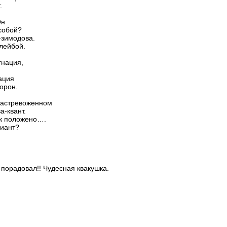
.
Он
 собой?
-зимодова.
плейбой.
гнация,
ация
орон.
растревоженном
а-квант.
)ак положено….
риант?
 порадовал!! Чудесная квакушка.