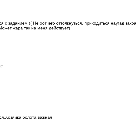
я с заданием (( Не оотчего оттолкнуться, приходиться наугад закра
Может жара так на меня действует)
34)
ся,Хозяйка болота важная