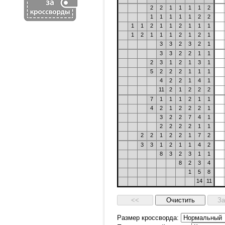
2
2
1
1
1
1
2
1
1
1
1
1
2
2
1
1
2
1
1
2
1
1
1
1
2
1
1
1
2
1
2
1
3
3
2
3
2
1
3
3
2
2
1
1
2
3
1
2
1
3
1
5
2
2
2
1
1
1
4
2
2
1
4
1
11
2
1
2
2
2
7
1
1
1
2
1
1
4
2
1
2
2
2
1
3
2
2
7
4
1
2
2
2
2
1
1
2
2
1
2
2
1
7
2
3
3
1
2
1
1
4
2
8
3
2
3
1
1
8
2
3
4
1
5
8
14
11
Размер кроссворда: