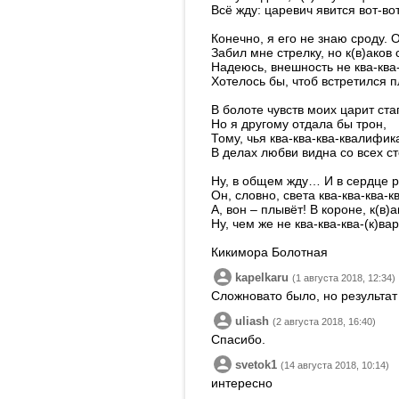
Всё жду: царевич явится вот-вот
Конечно, я его не знаю сроду. 
Забил мне стрелку, но к(в)аков
Надеюсь, внешность не ква-ква
Хотелось бы, чтоб встретился 
В болоте чувств моих царит ста
Но я другому отдала бы трон,
Тому, чья ква-ква-ква-квалифик
В делах любви видна со всех ст
Ну, в общем жду… И в сердце 
Он, словно, света ква-ква-ква-кв
А, вон – плывёт! В короне, к(в
Ну, чем же не ква-ква-ква-(к)ва
Кикимора Болотная
kapelkaru
(1 августа 2018, 12:34)
Сложновато было, но результат
uliash
(2 августа 2018, 16:40)
Спасибо.
svetok1
(14 августа 2018, 10:14)
интересно