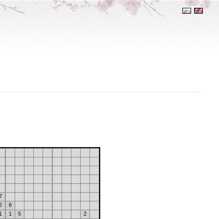
7
2
6
1
1
5
2