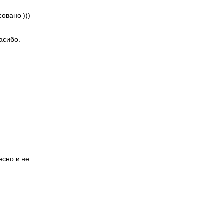
овано )))
асибо.
есно и не