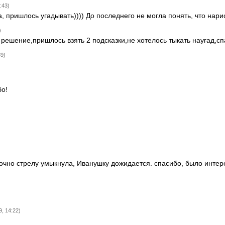
:43)
, пришлось угадывать)))) До последнего не могла понять, что нарис
)
 решение,пришлось взять 2 подсказки,не хотелось тыкать наугад,сп
39)
бо!
очно стрелу умыкнула, Иванушку дожидается. спасибо, было интер
9, 14:22)