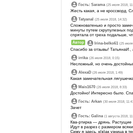
Гость: Sarama
(25 июля 2018, 11
Жесть какая, а не кроссворд. 
TatyanaI
(25 июля 2018, 14:32)
Сложноватенько и просто замеча
минуты путем скрупулезных под
спрятала от греха подальше, ч
Автор
Irina-belko61
(25 июля
Спасибо за отзывы! ТатьянаИ., а
irrika
(26 июля 2018, 0:15)
Несложный, но очень достойный
AlexaD
(26 июля 2018, 1:49)
Какая замечательная лягушечка
Mais1670
(26 июля 2018, 8:33)
Достойно! Интересно было. Сп
Гость: Arkan
(30 июля 2018, 11:4
Зачет
Гость: Galina
(1 августа 2018, 11
Ква-ртирка — дрянь. Растущие
Идут в разрез с размером всяких
Сижу я здесь, к(в)ак узница в т