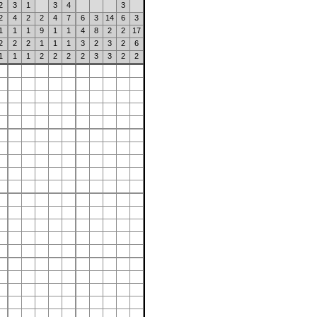
2
3
1
3
4
3
2
4
2
2
4
7
6
3
14
6
3
1
1
1
9
1
1
4
8
2
2
17
2
2
2
1
1
1
3
2
3
2
6
1
1
1
2
2
2
2
3
3
2
2