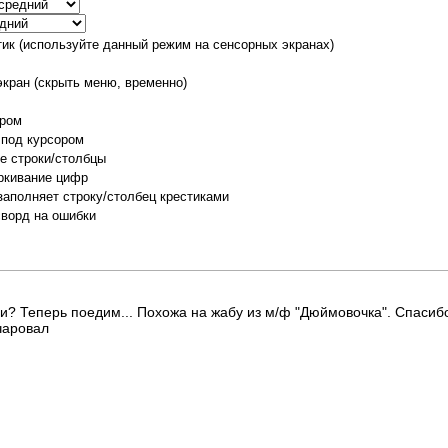
тик (используйте данный режим на сенсорных экранах)
экран (скрыть меню, временно)
ором
 под курсором
е строки/столбцы
ркивание цифр
заполняет строку/столбец крестиками
сворд на ошибки
? Теперь поедим... Похожа на жабу из м/ф "Дюймовочка". Спасибо
чаровал