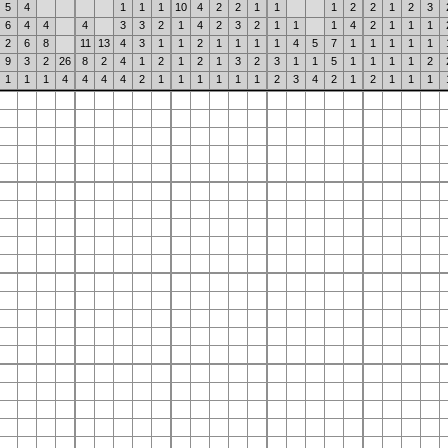
5
4
1
1
1
10
4
2
2
1
1
1
2
2
1
2
3
6
4
4
4
3
3
2
1
4
2
3
2
1
1
1
4
2
1
1
1
2
6
8
11
13
4
3
1
1
2
1
1
1
1
4
5
7
1
1
1
1
1
9
3
2
26
8
2
4
1
2
1
2
1
3
2
3
1
1
5
1
1
1
1
2
1
1
1
4
4
4
4
2
1
1
1
1
1
1
2
3
4
2
1
2
1
1
1