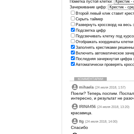
Пометка пустой клетки:
Зачеркивание цифр:
Второй левый клик ставит крес
Скрыть таймер
Развернуть кроссворд на весь 
Подсветка цифр
Подсвечивать клетку под курс
Отображать координаты клетки
Заполнять крестиками решенны
Включить автоматическое заче
Последняя зачеркнутая цифра 
Автоматически проверять крос
КОММЕНТАРИИ
mihaela
(24 июля 2018, 1:57)
Поели? Теперь поспим. Поспали
интересно, и результат не разо
IRINA456
(24 июля 2018, 13:20)
красавица.
ttg
(24 июля 2018, 14:00)
Спасибо