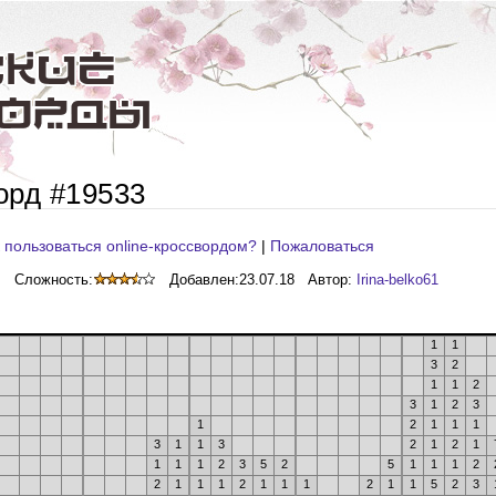
орд #19533
 пользоваться online-кроссвордом?
|
Пожаловаться
Сложность:
Добавлен:
23.07.18
Автор:
Irina-belko61
1
1
3
2
1
1
2
3
1
2
3
1
2
1
1
1
3
1
1
3
2
1
2
1
1
1
1
2
3
5
2
5
1
1
1
2
2
1
1
1
2
1
1
1
2
1
1
5
2
3