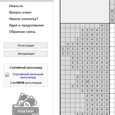
Новости
12
Вопрос-ответ
1
Нашли опечатку?
11
Идеи и предложения
4
1
1
2
2
4
1
1
Обратная связь
1
2
6
2
2
1
1
3
2
4
2
2
1
1
1
3
2
1
5
2
1
1
Регистрация
1
1
1
1
4
4
3
1
1
1
1
1
1
2
2
3
1
2
1
1
Авторизация
2
1
1
2
2
4
1
2
2
1
1
1
2
2
4
4
2
1
3
1
1
3
2
4
Случайный кроссворд
2
3
1
2
2
4
3
3
1
2
2
1
1
1
1
10
1
3
2
1
1 из 80638
кроссвордов
1
1
4
6
2
3
2
1
1
1
5
5
6
1
2
4
3
5
1
1
4
1
3
2
1
4
1
2
2
1
3
4
5
4
1
2
1
2
2
4
4