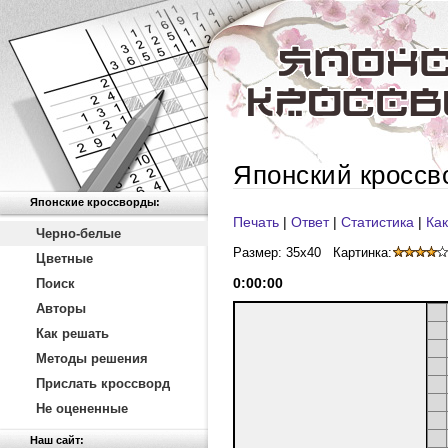
Японский кроссв
Японские кроссворды:
Печать
|
Ответ
|
Статистика
|
Как
Черно-белые
Размер: 35x40
Картинка:
Цветные
0
:
00
:
00
Поиск
Авторы
Как решать
Методы решения
Прислать кроссворд
Не оцененные
Наш сайт: