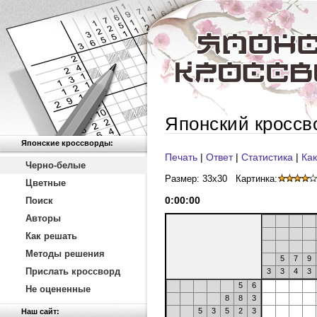
Японский кроссв
Японские кроссворды:
Печать
|
Ответ
|
Статистика
|
Как
Черно-белые
Размер: 33x30
Картинка:
Цветные
0
:
00
:
00
Поиск
Авторы
Как решать
Методы решения
5
7
9
Прислать кроссворд
3
3
4
3
5
6
Не оцененные
8
8
3
5
3
5
2
3
Наш сайт: