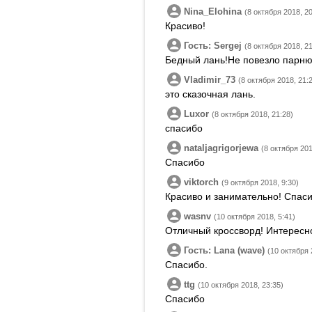
Nina_Elohina
(8 октября 2018, 20
Красиво!
Гость: Sergej
(8 октября 2018, 21
Бедный лань!Не повезло парню
Vladimir_73
(8 октября 2018, 21:
это сказочная лань.
Luxor
(8 октября 2018, 21:28)
спасибо
nataljagrigorjewa
(8 октября 201
Спасибо
viktorch
(9 октября 2018, 9:30)
Красиво и занимательно! Спаси
wasnv
(10 октября 2018, 5:41)
Отличный кроссворд! Интересно
Гость: Lana (wave)
(10 октября 
Спасибо.
ttg
(10 октября 2018, 23:35)
Спасибо