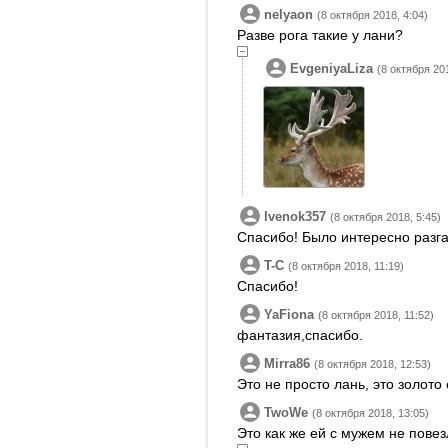
nelyaon
(8 октября 2018, 4:04)
Разве рога такие у лани?
EvgeniyaLiza
(8 октября 20
lvenok357
(8 октября 2018, 5:45)
Спасибо! Было интересно разг
T-C
(8 октября 2018, 11:19)
Спасибо!
YaFiona
(8 октября 2018, 11:52)
фантазия,спасибо.
Mirra86
(8 октября 2018, 12:53)
Это не просто лань, это золото
TwoWe
(8 октября 2018, 13:05)
Это как же ей с мужем не повезл