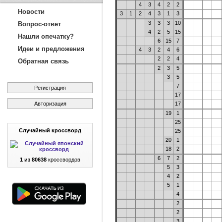
4
3
4
2
2
Новости
3
1
2
4
3
1
3
3
3
3
10
Вопрос-ответ
4
2
5
15
Нашли опечатку?
6
15
7
Идеи и предложения
4
3
2
4
6
2
2
4
Обратная связь
2
3
5
3
5
7
Регистрация
17
Авторизация
17
19
1
25
Случайный кроссворд
25
20
1
18
2
6
7
2
1 из 80638
кроссвордов
5
3
4
2
5
1
4
2
2
3