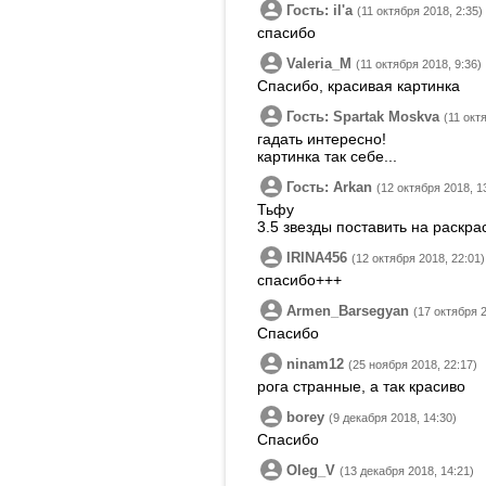
Гость: ilʹa
(11 октября 2018, 2:35)
спасибо
Valeria_M
(11 октября 2018, 9:36)
Спасибо, красивая картинка
Гость: Spartak Moskva
(11 окт
гадать интересно!
картинка так себе...
Гость: Arkan
(12 октября 2018, 1
Тьфу
3.5 звезды поставить на раскра
IRINA456
(12 октября 2018, 22:01)
спасибо+++
Armen_Barsegyan
(17 октября 2
Спасибо
ninam12
(25 ноября 2018, 22:17)
рога странные, а так красиво
borey
(9 декабря 2018, 14:30)
Спасибо
Oleg_V
(13 декабря 2018, 14:21)