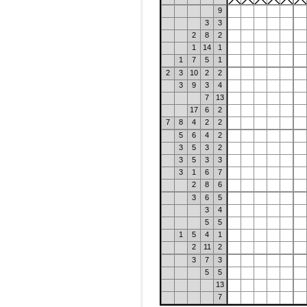
9
3
3
2
8
2
1
14
1
1
7
5
1
2
3
10
2
2
3
9
3
4
7
13
17
6
2
7
8
4
2
2
5
6
4
2
3
5
3
2
3
5
3
3
3
1
6
7
2
8
6
3
6
5
3
4
5
5
1
5
4
1
2
11
2
3
7
3
5
5
13
7