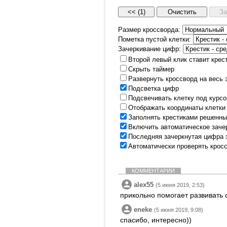
Размер кроссворда:
Пометка пустой клетки:
Зачеркивание цифр:
Второй левый клик ставит крес
Скрыть таймер
Развернуть кроссворд на весь 
Подсветка цифр
Подсвечивать клетку под курс
Отображать координаты клетки
Заполнять крестиками решенны
Включить автоматическое заче
Последняя зачеркнутая цифра 
Автоматически проверять крос
КОММЕНТАРИИ
alex55
(5 июня 2019, 2:53)
прикольно помогает развивать 
eneke
(5 июня 2019, 9:08)
спасибо, интересно))