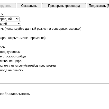
тик (используйте данный режим на сенсорных экранах)
экран (скрыть меню, временно)
ором
 под курсором
е строки/столбцы
ркивание цифр
заполняет строку/столбец крестиками
сворд на ошибки
сообразительность