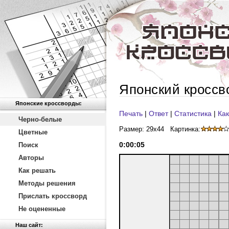
Японский кроссв
Японские кроссворды:
Печать
|
Ответ
|
Статистика
|
Как
Черно-белые
Размер: 29x44
Картинка:
Цветные
0
:
00
:
06
Поиск
Авторы
Как решать
Методы решения
Прислать кроссворд
Не оцененные
Наш сайт: