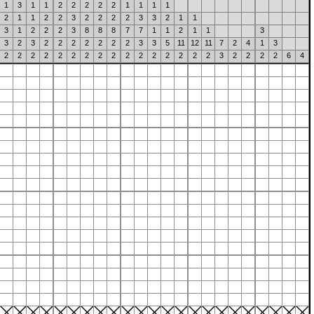
1
3
1
1
2
2
2
2
2
1
1
1
1
2
1
1
2
2
3
2
2
2
2
3
3
2
1
1
3
1
2
2
2
3
8
8
8
7
7
1
1
2
1
1
3
3
2
3
2
2
2
2
2
2
2
3
3
5
11
12
11
7
2
4
1
3
2
2
2
2
2
2
2
2
2
2
2
2
2
2
2
2
3
2
2
2
2
6
4