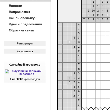
1
1
1
Новости
1
1
3
3
1
10
2
4
3
Вопрос-ответ
9
1
11
4
3
Нашли опечатку?
7
2
2
2
2
2
Идеи и предложения
4
7
Обратная связь
9
3
3
3
1
3
Регистрация
4
2
2
Авторизация
4
1
7
Случайный кроссворд
8
3
3
3
1
3
1 из 80603
кроссвордов
3
2
4
3
6
2
6
2
4
2
3