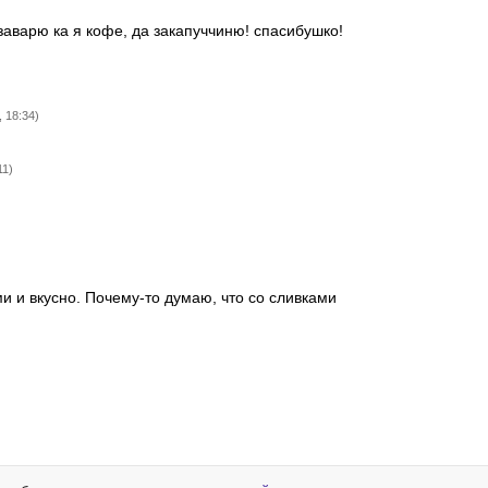
заварю ка я кофе, да закапуччиню! спасибушко!
 18:34)
11)
и и вкусно. Почему-то думаю, что со сливками