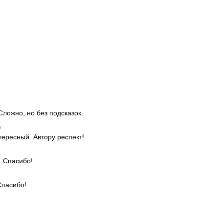
Сложно, но без подсказок.
)
тересный. Автору респект!
. Спасибо!
)
Спасибо!