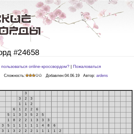
орд #24658
 пользоваться online-кроссвордом?
|
Пожаловаться
Сложность:
Добавлен:
04.06.19
Автор:
ardens
3
3
2
3
1
1
2
6
1
2
2
6
5
1
3
3
5
2
5
1
8
2
2
1
3
3
3
3
5
1
1
1
1
1
4
8
6
3
1
3
2
2
2
1
1
1
1
2