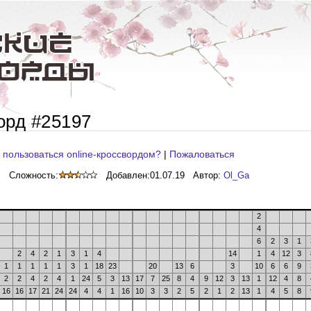
орд #25197
 пользоваться online-кроссвордом?
|
Пожаловаться
Сложность:
Добавлен:
01.07.19
Автор:
Ol_Ga
2
4
6
2
3
1
2
4
2
1
3
1
4
14
1
4
12
3
1
1
1
1
1
3
1
18
23
20
13
6
3
10
6
6
9
2
2
4
2
4
1
24
5
3
13
17
7
25
8
4
9
12
3
13
1
12
4
8
16
16
17
21
24
24
4
4
1
16
10
3
3
2
5
2
1
2
13
1
4
5
8