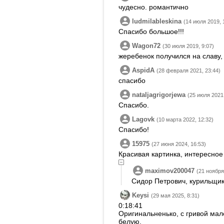
чудесно. романтично
ludmilableskina
(14 июля 2019, 
Спасибо большое!!!
Wagon72
(30 июля 2019, 9:07)
жеребенок получился на славу,
AspidA
(28 февраля 2021, 23:44)
спасибо
nataljagrigorjewa
(25 июля 2021,
Спасибо.
Lagovk
(10 марта 2022, 12:32)
Спасибо!
15975
(27 июня 2024, 16:53)
Красивая картинка, интересное
maximov200047
(21 ноября
Сидор Петрович, курильщик
Keysi
(29 мая 2025, 8:31)
0:18:41
Оригинальненько, с гривой мале
белую.