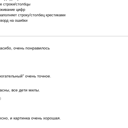
е строки/столбцы
ркивание цифр
заполняет строку/столбец крестиками
сворд на ошибки
пасибо, очень понравилось
рогательный" очень точное.
асны, все дети милы.
)
сно, и картинка очень хорошая.