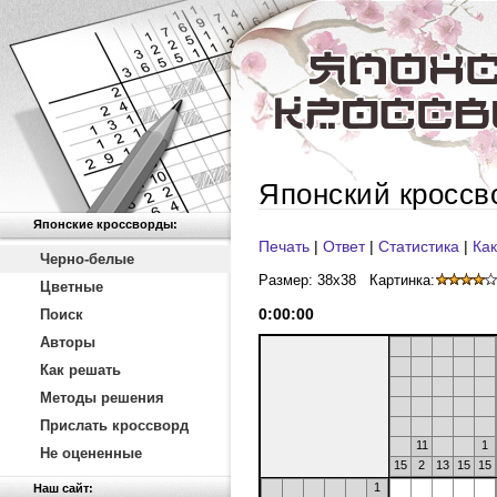
Японский кроссв
Японские кроссворды:
Печать
|
Ответ
|
Статистика
|
Как
Черно-белые
Размер: 38x38
Картинка:
Цветные
0
:
00
:
00
Поиск
Авторы
Как решать
Методы решения
Прислать кроссворд
11
1
Не оцененные
15
2
13
15
15
1
Наш сайт: