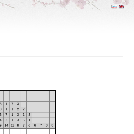
3
1
7
3
8
1
1
2
2
3
7
1
3
1
3
4
2
1
3
5
1
9
14
11
8
7
6
6
7
8
8