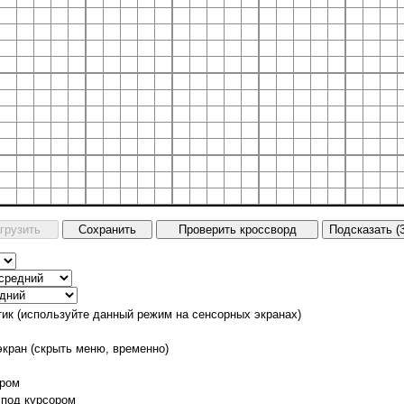
тик (используйте данный режим на сенсорных экранах)
экран (скрыть меню, временно)
ором
 под курсором