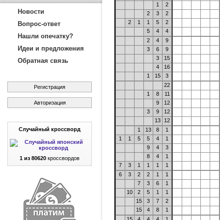
1
2
Новости
2
3
2
2
1
1
5
2
Вопрос-ответ
5
4
4
Нашли опечатку?
2
4
9
Идеи и предложения
3
6
9
3
15
Обратная связь
4
16
1
15
3
22
Регистрация
1
8
11
Авторизация
9
12
3
9
12
13
12
Случайный кроссворд
1
13
8
1
1
1
5
5
4
1
9
4
3
8
4
1
1 из 80620
кроссвордов
7
3
1
1
1
1
6
3
2
2
1
1
7
3
6
1
10
2
5
1
1
15
3
7
2
15
4
8
1
15
4
4
4
1