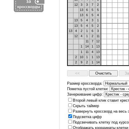
12
3
3
7
2
13
6
5
5
13
6
5
4
13
5
4
3
1
13
5
4
5
2
13
4
2
1
6
3
12
4
1
2
11
11
7
12
1
14
1
13
1
11
4
13
2
10
1
1
13
2
9
2
1
14
Размер кроссворда:
Пометка пустой клетки:
Зачеркивание цифр:
Второй левый клик ставит крес
Скрыть таймер
Развернуть кроссворд на весь 
Подсветка цифр
Подсвечивать клетку под курс
Отображать координаты клетки