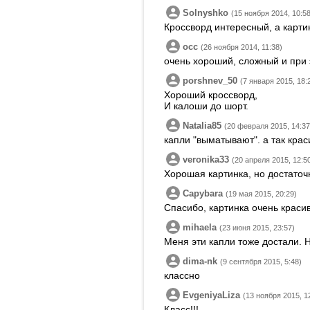
Solnyshko
(15 ноября 2014, 10:58
Кроссворд интересный, а карти
occ
(26 ноября 2014, 11:38)
очень хороший, сложный и при
porshnev_50
(7 января 2015, 18:
Хороший кроссворд,
И калоши до шорт.
Natalia85
(20 февраля 2015, 14:37
капли "выматывают". а так крас
veronika33
(20 апреля 2015, 12:5
Хорошая картинка, но достаточ
Capybara
(19 мая 2015, 20:29)
Спасибо, картинка очень краси
mihaela
(23 июня 2015, 23:57)
Меня эти капли тоже достали. 
dima-nk
(9 сентября 2015, 5:48)
классно
EvgeniyaLiza
(13 ноября 2015, 1
Класс!!!