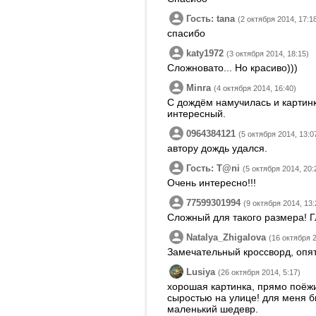
Гость: tana
(2 октября 2014, 17:1
спасибо
katy1972
(3 октября 2014, 18:15)
Сложновато... Но красиво)))
Minra
(4 октября 2014, 16:40)
С дождём намучилась и картинк
интересный.
0964384121
(5 октября 2014, 13:0
автору дождь удался.
Гость: T@ni
(5 октября 2014, 20:
Очень интересно!!!
77599301994
(9 октября 2014, 13:
Сложный для такого размера! Г
Natalya_Zhigalova
(16 октября 2
Замечательный кроссворд, опят
Lusiya
(26 октября 2014, 5:17)
хорошая картинка, прямо поёжи
сыростью на улице! для меня бы
маленький шедевр.