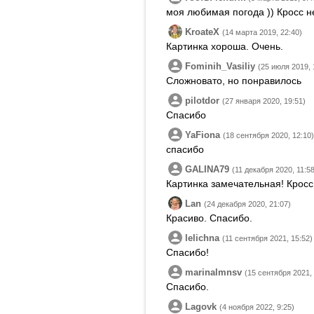
моя любимая погода )) Кросс н
KroateX
(14 марта 2019, 22:40)
Картинка хороша. Очень.
Fominih_Vasiliy
(25 июля 2019, 
Сложновато, но понравилось
pilotdor
(27 января 2020, 19:51)
Спасибо
YaFiona
(18 сентября 2020, 12:10)
спасибо
GALINA79
(11 декабря 2020, 11:58
Картинка замечательная! Крос
Lan
(24 декабря 2020, 21:07)
Красиво. Спасибо.
lelichna
(11 сентября 2021, 15:52)
Спасибо!
marinalmnsv
(15 сентября 2021, 
Спасибо.
Lagovk
(4 ноября 2022, 9:25)