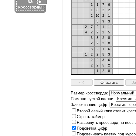
1
1
7
6
1
8
2
2
2
10
2
1
3
9
3
2
7
2
1
1
4
2
2
2
5
3
3
2
8
2
2
2
8
3
2
1
6
1
2
2
5
3
2
2
3
6
2
2
5
2
1
2
8
Размер кроссворда:
Пометка пустой клетки:
Зачеркивание цифр:
Второй левый клик ставит крес
Скрыть таймер
Развернуть кроссворд на весь 
Подсветка цифр
Подсвечивать клетку под курс