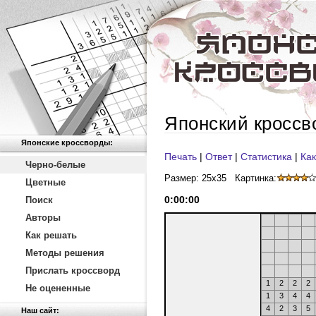
Японский кроссв
Японские кроссворды:
Печать
|
Ответ
|
Статистика
|
Как
Черно-белые
Размер: 25x35
Картинка:
Цветные
0
:
00
:
00
Поиск
Авторы
Как решать
Методы решения
Прислать кроссворд
1
2
2
2
Не оцененные
1
3
4
4
4
2
3
5
Наш сайт: