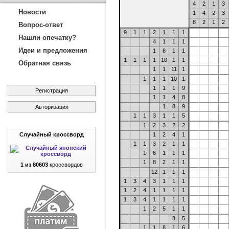
4
2
1
3
Новости
1
4
2
3
8
2
1
2
Вопрос-ответ
9
1
1
2
1
1
1
Нашли опечатку?
4
1
1
1
Идеи и предложения
1
8
1
1
1
1
1
1
10
1
1
Обратная связь
1
1
11
1
1
1
1
10
1
1
1
1
9
Регистрация
1
1
4
8
1
8
9
Авторизация
1
1
3
1
1
5
1
2
3
2
2
Случайный кроссворд
1
2
4
1
1
1
3
2
1
1
1
6
1
1
1
1
8
2
1
1
1 из 80603
кроссвордов
12
1
1
1
1
3
4
3
1
1
1
1
2
4
1
1
1
1
1
3
4
1
1
1
1
1
2
5
1
1
8
5
1
1
8
1
6