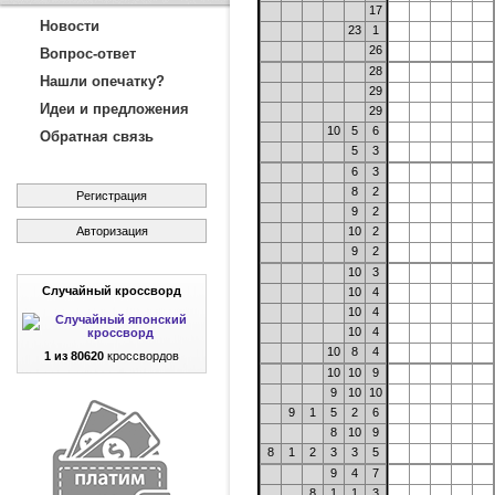
17
Новости
23
1
26
Вопрос-ответ
28
Нашли опечатку?
29
Идеи и предложения
29
10
5
6
Обратная связь
5
3
6
3
8
2
Регистрация
9
2
Авторизация
10
2
9
2
10
3
Случайный кроссворд
10
4
10
4
10
4
10
8
4
1 из 80620
кроссвордов
10
10
9
9
10
10
9
1
5
2
6
8
10
9
8
1
2
3
3
5
9
4
7
8
1
1
3