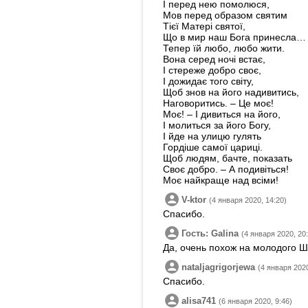
І перед нею помолюся,
Мов перед образом святим
Тієї Матері святої,
Що в мир наш Бога принесла…
Тепер їй любо, любо жити.
Вона серед ночі встає,
І стереже добро своє,
І дожидає того світу,
Щоб знов на його надивитись,
Наговоритись. – Це моє!
Моє! – І дивиться на його,
І молиться за його Богу,
І йде на улицю гулять
Гордіше самої цариці.
Щоб людям, бачте, показать
Своє добро. – А подивіться!
Моє найкраще над всіми!
V-ktor
(4 января 2020, 14:20)
Спасибо.
Гость: Galina
(4 января 2020, 20
Да, очень похож на молодого Ш
nataljagrigorjewa
(4 января 2020
Спасибо.
alisa741
(6 января 2020, 9:46)