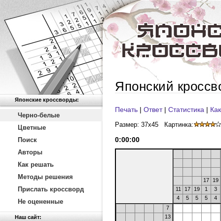
Японский кроссв
Японские кроссворды:
Печать
|
Ответ
|
Статистика
|
Как
Черно-белые
Размер: 37x45
Картинка:
Цветные
0
:
00
:
00
Поиск
Авторы
Как решать
Методы решения
17
19
Прислать кроссворд
11
17
19
1
3
4
5
5
5
4
Не оцененные
7
13
Наш сайт: