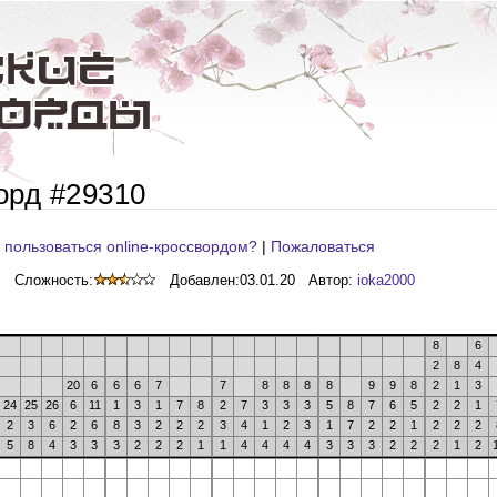
орд #29310
 пользоваться online-кроссвордом?
|
Пожаловаться
Сложность:
Добавлен:
03.01.20
Автор:
ioka2000
8
6
2
8
4
20
6
6
6
7
7
8
8
8
8
9
9
8
2
1
3
24
25
26
6
11
1
3
1
7
8
2
7
3
3
3
5
8
7
6
5
2
2
1
2
3
6
2
6
8
3
2
2
2
3
4
1
2
3
1
7
2
2
1
2
2
2
5
8
4
3
3
3
2
2
2
1
1
4
4
4
4
3
3
3
2
2
2
1
2