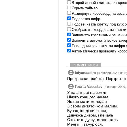
Второй левый клик ставит крес
Скрыть таймер
Развернуть кроссворд на весь 
Подсветка цифр
Подсвечивать клетку под курс
Отображать координаты клетки
Заполнять крестиками решенны
Включить автоматическое заче
Последняя зачеркнутая цифра 
Автоматически проверять крос
КОММЕНТАРИИ
tatyanaastra
(4 января 2020, 8:08
Прекрасная работа. Портрет от
Гость: Vaceslav
(4 января 2020, 
У нашім раї на землі
Нічого кращого немає,
Як тая мати молодая
З своїм дитяточком малим.
Буває, іноді дивлюся,
Дивуюсь дивом, і печаль
Охватить душу; стане жаль
Мені її, і зажурюся,