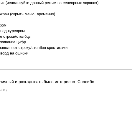
тик (используйте данный режим на сенсорных экранах)
экран (скрыть меню, временно)
ором
 под курсором
е строки/столбцы
ркивание цифр
заполняет строку/столбец крестиками
сворд на ошибки
)
личный и разгадывать было интересно. Спасибо.
9:11)