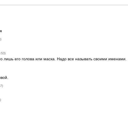
я
)
:53)
го лишь его голова или маска. Надо все называть своими именами.
ивой.
57)
)