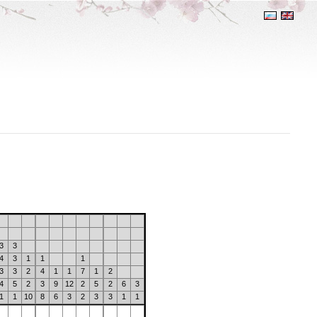
3
3
4
3
1
1
1
3
3
2
4
1
1
7
1
2
4
5
2
3
9
12
2
5
2
6
3
1
1
10
8
6
3
2
3
3
1
1