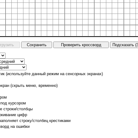
тик (используйте данный режим на сенсорных экранах)
экран (скрыть меню, временно)
ором
 под курсором
е строки/столбцы
ркивание цифр
заполняет строку/столбец крестиками
сворд на ошибки