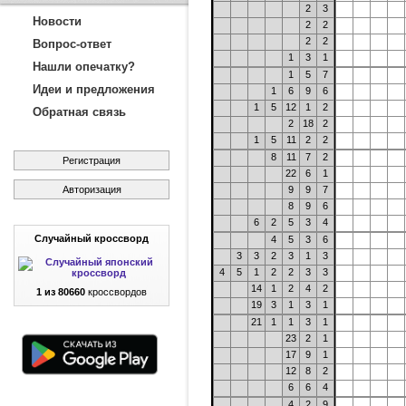
2
3
Новости
2
2
2
2
Вопрос-ответ
1
3
1
Нашли опечатку?
1
5
7
Идеи и предложения
1
6
9
6
1
5
12
1
2
Обратная связь
2
18
2
1
5
11
2
2
8
11
7
2
Регистрация
22
6
1
Авторизация
9
9
7
8
9
6
6
2
5
3
4
Случайный кроссворд
4
5
3
6
3
3
2
3
1
3
4
5
1
2
2
3
3
14
1
2
4
2
1 из 80660
кроссвордов
19
3
1
3
1
21
1
1
3
1
23
2
1
17
9
1
12
8
2
6
6
4
4
2
9