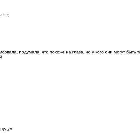
20:57)
исовала, подумала, что похоже на глаза, но у кого они могут быть т
й
пруду».