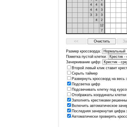
4
4
6
4
4
3
3
3
3
4
2
12
7
Размер кроссворда:
Пометка пустой клетки:
Зачеркивание цифр:
Второй левый клик ставит крес
Скрыть таймер
Развернуть кроссворд на весь 
Подсветка цифр
Подсвечивать клетку под курс
Отображать координаты клетки
Заполнять крестиками решенны
Включить автоматическое заче
Последняя зачеркнутая цифра 
Автоматически проверять крос