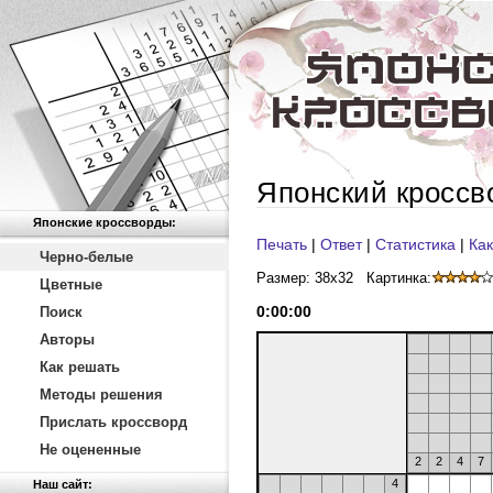
Японский кроссв
Японские кроссворды:
Печать
|
Ответ
|
Статистика
|
Как
Черно-белые
Размер: 38x32
Картинка:
Цветные
0
:
00
:
00
Поиск
Авторы
Как решать
Методы решения
Прислать кроссворд
Не оцененные
2
2
4
7
4
Наш сайт: