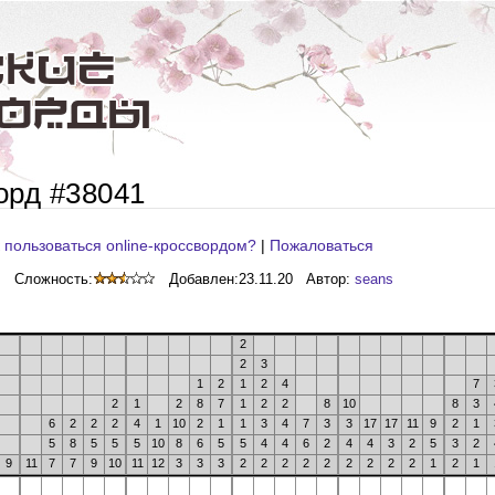
орд #38041
 пользоваться online-кроссвордом?
|
Пожаловаться
Сложность:
Добавлен:
23.11.20
Автор:
seans
2
2
3
1
2
1
2
4
7
2
1
2
8
7
1
2
2
8
10
8
3
6
2
2
2
4
1
10
2
1
1
3
4
7
3
3
17
17
11
9
2
1
5
8
5
5
5
10
8
6
5
5
4
4
6
2
4
4
3
2
5
3
2
9
11
7
7
9
10
11
12
3
3
3
2
2
2
2
2
2
2
2
2
1
2
1