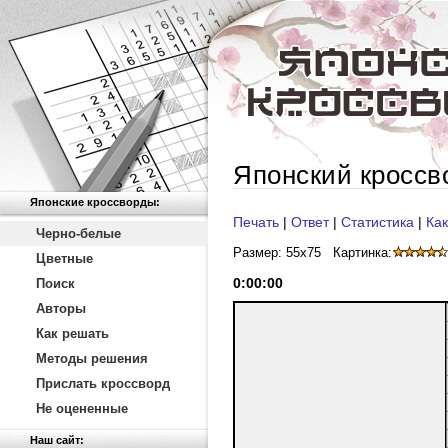
Японский кроссв
Японские кроссворды:
Печать
|
Ответ
|
Статистика
|
Как
Черно-белые
Размер: 55x75
Картинка:
Цветные
0
:
00
:
00
Поиск
Авторы
Как решать
Методы решения
Прислать кроссворд
Не оцененные
Наш сайт: