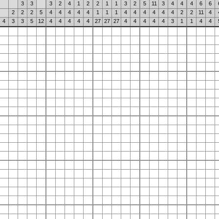
3
3
3
2
4
1
2
2
1
1
3
2
5
11
3
4
4
4
6
6
2
2
2
5
4
4
4
4
4
1
1
1
4
4
4
4
4
4
2
2
11
4
4
3
3
5
12
4
4
4
4
4
27
27
27
4
4
4
4
4
3
1
1
4
4