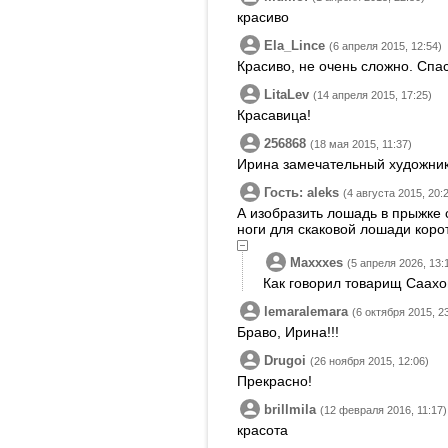
красиво
Ela_Lince
(6 апреля 2015, 12:54)
Красиво, не очень сложно. Спа
LitaLev
(14 апреля 2015, 17:25)
Красавица!
256868
(18 мая 2015, 11:37)
Ирина замечательный художник.
Гость: aleks
(4 августа 2015, 20:
А изобразить лошадь в прыжке 
ноги для скаковой лошади коро
Maxxxes
(5 апреля 2026, 13:
Как говорил товарищ Саахов
lemaralemara
(6 октября 2015, 2
Браво, Ирина!!!
Drugoi
(26 ноября 2015, 12:06)
Прекрасно!
brillmila
(12 февраля 2016, 11:17)
красота