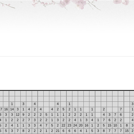
1
3
4
4
1
3
17
16
14
3
1
4
2
4
4
2
5
2
1
1
1
2
7
1
3
3
3
12
9
2
2
2
5
1
1
1
2
2
2
1
1
4
3
7
6
2
4
1
2
2
2
7
3
2
2
1
3
2
2
4
1
3
4
1
7
6
2
2
4
5
2
4
1
1
3
3
4
7
5
2
22
23
24
20
16
1
2
5
15
10
1
8
3
6
5
3
7
8
2
2
2
1
2
21
6
6
6
4
1
5
3
8
7
7
7
15
2