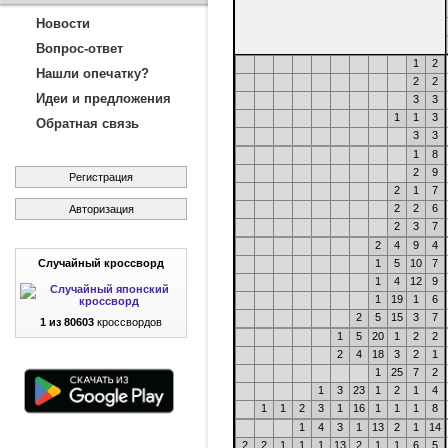
Новости
Вопрос-ответ
1
2
Нашли опечатку?
2
2
Идеи и предложения
3
3
1
1
3
Обратная связь
3
3
1
8
2
9
Регистрация
2
1
7
2
2
6
Авторизация
2
3
7
2
4
9
4
Случайный кроссворд
1
5
10
7
1
4
12
9
1
19
1
6
2
5
15
3
7
1 из 80603
кроссвордов
1
5
20
1
2
2
2
4
18
3
2
1
1
25
7
2
1
3
23
1
2
1
4
1
1
2
3
1
16
1
1
1
8
1
4
3
1
13
2
1
14
2
2
1
1
1
13
2
1
1
6
5