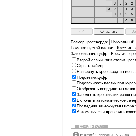
3
5
2
2
3
2
3
1
3
3
1
3
5
3
5
Размер кроссворда:
Пометка пустой клетки:
Зачеркивание цифр:
Второй левый клик ставит крес
Скрыть таймер
Развернуть кроссворд на весь 
Подсветка цифр
Подсвечивать клетку под курс
Отображать координаты клетки
Заполнять крестиками решенны
Включить автоматическое заче
Последняя зачеркнутая цифра 
Автоматически проверять крос
КОММЕНТАРИИ
mumof
(1 апреля 2015, 22:30)