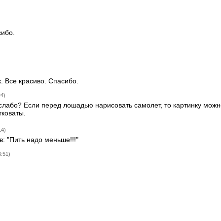
сибо.
 Все красиво. Спасибо.
24)
слабо? Если перед лошадью нарисовать самолет, то картинку можн
тковаты.
14)
: "Пить надо меньше!!!"
3:51)