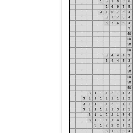
1
5
1
9
6
6
2
6
9
7
5
3
1
5
7
6
4
3
7
7
5
4
3
7
6
5
4
3
50
50
50
50
3
4
4
4
3
3
4
4
3
3
3
50
50
50
50
3
1
1
1
2
1
1
3
3
1
1
1
1
1
1
1
2
3
1
1
1
1
2
1
1
1
3
1
1
1
1
1
3
1
1
3
1
1
2
2
1
3
4
3
1
1
1
1
4
1
3
3
1
2
2
2
1
2
3
1
1
5
4