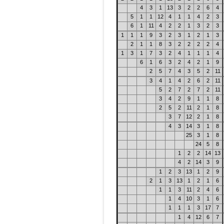
4
3
1
13
3
2
2
6
4
5
1
1
12
4
1
1
4
2
3
6
1
11
4
2
2
1
3
2
3
1
1
1
9
3
2
3
1
2
1
3
2
1
1
8
3
2
2
2
2
4
1
3
1
7
3
2
4
1
1
1
4
6
1
6
3
2
4
2
1
9
2
5
7
4
3
5
2
11
3
4
1
4
2
6
2
11
5
2
7
2
7
2
11
3
4
2
9
1
1
8
2
5
2
11
2
1
8
3
7
12
2
1
8
4
3
14
3
1
8
25
3
1
8
24
5
8
1
2
2
14
13
4
2
14
3
9
1
2
3
13
1
2
9
2
1
3
13
1
2
1
6
1
1
3
11
2
4
6
1
4
10
3
1
6
1
1
1
3
17
7
1
4
12
6
7