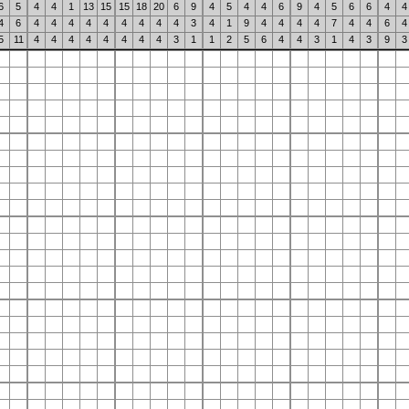
6
5
4
4
1
13
15
15
18
20
6
9
4
5
4
4
6
9
4
5
6
6
4
4
4
6
4
4
4
4
4
4
4
4
4
3
4
1
9
4
4
4
4
7
4
4
6
4
5
11
4
4
4
4
4
4
4
4
3
1
1
2
5
6
4
4
3
1
4
3
9
3