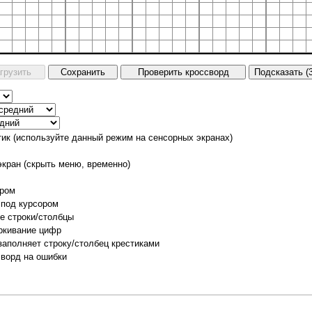
тик (используйте данный режим на сенсорных экранах)
экран (скрыть меню, временно)
ором
 под курсором
е строки/столбцы
ркивание цифр
заполняет строку/столбец крестиками
сворд на ошибки