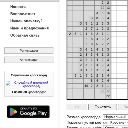
2
2
Новости
12
13
3
5
16
Вопрос-ответ
3
8
6
4
Нашли опечатку?
3
5
2
2
3
3
Идеи и предложения
2
7
1
2
3
2
5
1
1
3
2
1
1
Обратная связь
2
8
4
2
2
2
8
6
2
2
3
6
1
4
2
3
Регистрация
2
3
3
4
1
3
Авторизация
3
2
1
4
2
3
2
3
1
4
2
3
3
1
1
3
3
4
Случайный кроссворд
3
1
3
2
2
1
4
8
4
2
4
10
2
2
1
1
2
17
1 из 80638
кроссвордов
22
Размер кроссворда:
Пометка пустой клетки:
Зачеркивание цифр: