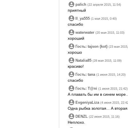
palich
(22 апреля 2015, 11:54)
приятный
Il_ya555
(1 мая 2015, 0:40)
спасибо
waterwater
(20 мая 2015, 11:03)
хороший
Гость: tajson (kot)
(23 мая 2015,
хорошо
Natalia85
(28 мая 2015, 11:09)
красиво!
Гость: tana
(1 июня 2015, 14:20)
спасибо
Гость: T@ni
(1 июня 2015, 21:42)
А плавать бы им в синем море..
EvgeniyaLiza
(4 июня 2015, 22:4
Одна рыбка золотая... А вторая
DENZL
(22 июня 2015, 11:16)
Неплохо.