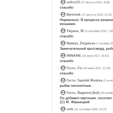
sofico13
(27 августа 2015, 8:06)
спасибо
Barvinok
(27 августа 2015, 11:42)
Нормально. В процессе решения
коньками.
Tatyana_56
(9 сентября 2015, 7:0
спасибо
Natalya_Zhigalova
(7 октября 20
Замечательный кроссворд, рыбо
IRINA456
(16 июня 2017, 20:52)
спасибо.
Гость: ilʹa
(30 июня 2017, 21:35)
спасибо
Гость: Spartak Moskva
(3 октя
рыбки непонятные...
Гость: Begemot (kot)
(10 ноябр
Он добавил картошки, посолил 
(С) М. Жванецкий
voik
(22 сентября 2020, 15:37)