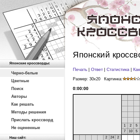
Японский кроссв
Японские кроссворды:
Печать
|
Ответ
|
Статистика
|
Как
Черно-белые
Размер: 30x20
Картинка:
Цветные
0
:
00
:
00
Поиск
Авторы
Как решать
Методы решения
Прислать кроссворд
1
2
5
Не оцененные
7
10
5
2
24
2
Наш сайт: