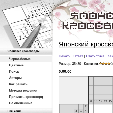
Японский кроссв
Японские кроссворды:
Печать
|
Ответ
|
Статистика
|
Как
Черно-белые
Размер: 35x30
Картинка:
Цветные
0
:
00
:
00
Поиск
Авторы
Как решать
Методы решения
Прислать кроссворд
6
10
12
13
15
Не оцененные
2
3
1
4
Наш сайт: