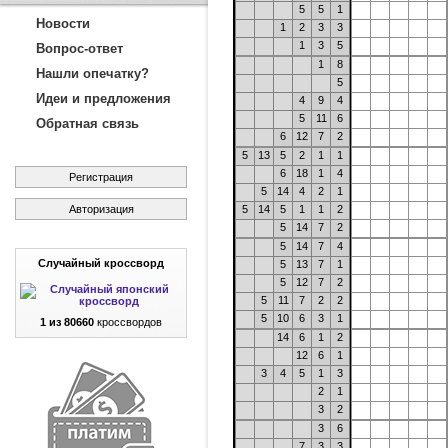
5
5
1
Новости
1
2
3
3
1
3
5
Вопрос-ответ
1
8
Нашли опечатку?
5
Идеи и предложения
4
9
4
5
11
6
Обратная связь
6
12
7
2
5
13
5
2
1
1
6
18
1
4
Регистрация
5
14
4
2
1
Авторизация
5
14
5
1
1
2
5
14
7
2
5
14
7
4
Случайный кроссворд
5
13
7
1
5
12
7
2
5
11
7
2
2
5
10
6
3
1
1 из 80660
кроссвордов
14
6
1
2
12
6
1
3
4
5
1
3
2
1
3
2
3
6
7
3
3