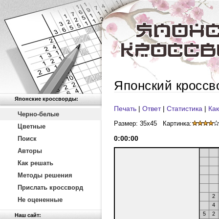
Японский кроссв
Японские кроссворды:
Печать
|
Ответ
|
Статистика
|
Как
Черно-белые
Размер: 35x45
Картинка:
Цветные
0
:
00
:
00
Поиск
Авторы
Как решать
Методы решения
Прислать кроссворд
2
Не оцененные
4
5
2
Наш сайт: