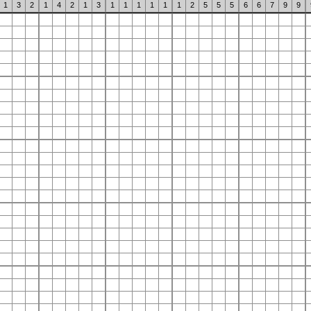
1
3
2
1
4
2
1
3
1
1
1
1
1
1
2
5
5
5
6
6
7
9
9