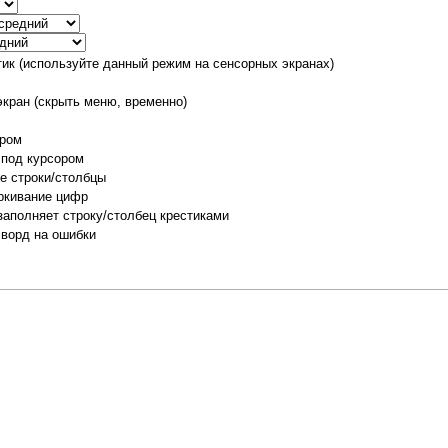
тик (используйте данный режим на сенсорных экранах)
экран (скрыть меню, временно)
ором
 под курсором
е строки/столбцы
ркивание цифр
заполняет строку/столбец крестиками
сворд на ошибки