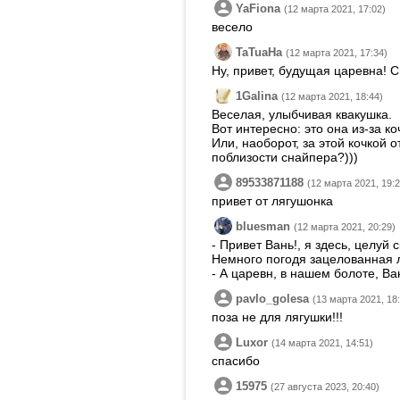
YaFiona
(12 марта 2021, 17:02)
весело
TaTuaHa
(12 марта 2021, 17:34)
Ну, привет, будущая царевна! 
1Galina
(12 марта 2021, 18:44)
Веселая, улыбчивая квакушка.
Вот интересно: это она из-за 
Или, наоборот, за этой кочкой 
поблизости снайпера?)))
89533871188
(12 марта 2021, 19:2
привет от лягушонка
bluesman
(12 марта 2021, 20:29)
- Привет Вань!, я здесь, целуй с
Немного погодя зацелованная 
- А царевн, в нашем болоте, Ва
pavlo_golesa
(13 марта 2021, 18
поза не для лягушки!!!
Luxor
(14 марта 2021, 14:51)
спасибо
15975
(27 августа 2023, 20:40)