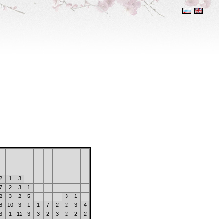
2
1
3
7
2
3
1
2
3
2
5
3
1
8
10
3
1
1
7
2
2
3
4
3
1
12
3
3
2
3
2
2
2