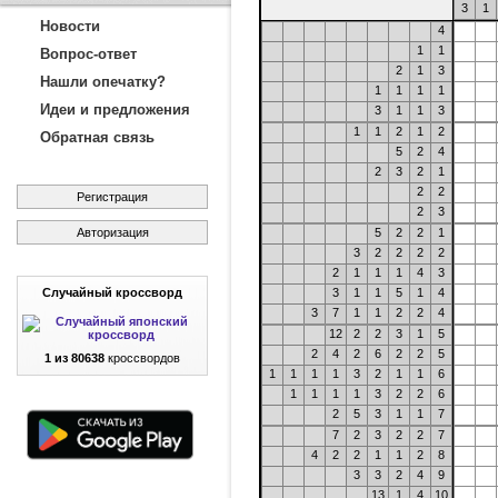
3
1
Новости
4
1
1
Вопрос-ответ
2
1
3
Нашли опечатку?
1
1
1
1
Идеи и предложения
3
1
1
3
1
1
2
1
2
Обратная связь
5
2
4
2
3
2
1
2
2
Регистрация
2
3
Авторизация
5
2
2
1
3
2
2
2
2
2
1
1
1
4
3
Случайный кроссворд
3
1
1
5
1
4
3
7
1
1
2
2
4
12
2
2
3
1
5
2
4
2
6
2
2
5
1 из 80638
кроссвордов
1
1
1
1
3
2
1
1
6
1
1
1
1
3
2
2
6
2
5
3
1
1
7
7
2
3
2
2
7
4
2
2
1
1
2
8
3
3
2
4
9
13
1
4
10