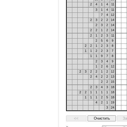
2
4
1
4
11
3
1
4
11
7
4
12
2
3
2
2
14
2
3
2
14
2
2
1
2
14
2
1
2
3
11
2
5
6
9
2
2
1
2
3
8
1
1
2
2
3
7
1
1
9
7
8
2
3
4
9
1
2
6
12
2
3
2
2
1
2
12
2
4
2
2
13
2
2
15
2
3
4
3
18
2
2
1
1
1
1
18
1
1
1
2
5
18
4
2
1
19
3
24