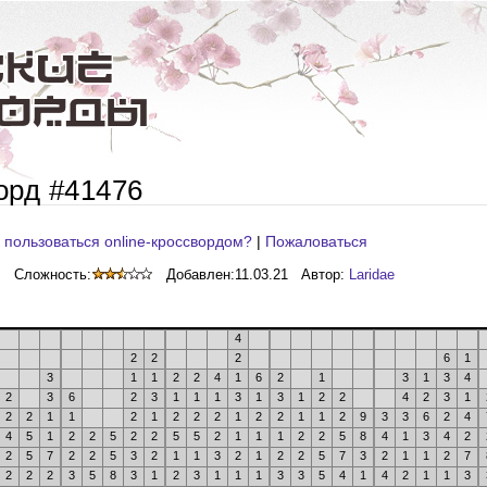
орд #41476
 пользоваться online-кроссвордом?
|
Пожаловаться
Сложность:
Добавлен:
11.03.21
Автор:
Laridae
4
2
2
2
6
1
3
1
1
2
2
4
1
6
2
1
3
1
3
4
2
3
6
2
3
1
1
1
3
1
3
1
2
2
4
2
3
1
2
2
1
1
2
1
2
2
2
1
2
2
1
1
2
9
3
3
6
2
4
4
5
1
2
2
5
2
2
5
5
2
1
1
1
2
2
5
8
4
1
3
4
2
2
5
7
2
2
5
3
2
1
1
3
2
1
2
2
5
7
3
2
1
1
2
7
2
2
2
3
5
8
3
1
2
3
1
1
1
3
3
5
4
1
4
2
1
1
3