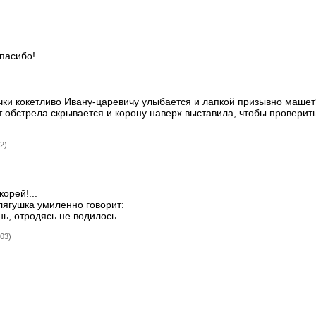
Спасибо!
кочки кокетливо Ивану-царевичу улыбается и лапкой призывно машет
от обстрела скрывается и корону наверх выставила, чтобы проверить
2)
корей!...
лягушка умиленно говорит:
нь, отродясь не водилось.
:03)