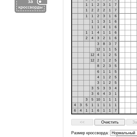
1
1
2
3
1
7
1
2
2
2
1
7
1
1
2
3
1
6
1
1
3
1
6
1
1
4
1
6
1
1
4
1
1
6
2
4
3
2
1
6
3
8
3
7
12
1
1
5
12
4
1
2
5
12
2
1
2
5
8
2
3
5
6
1
1
5
4
1
2
5
3
1
2
5
3
5
3
3
4
3
6
4
3
1
3
5
10
1
1
1
4
3
5
1
1
1
1
1
6
4
1
1
6
1
1
7
Размер кроссворда: