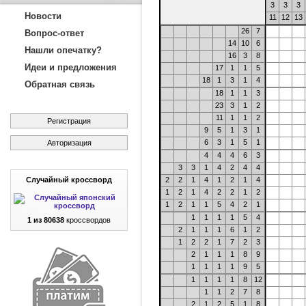
3
3
3
Новости
11
12
13
26
7
Вопрос-ответ
14
10
6
Нашли опечатку?
16
3
8
Идеи и предложения
17
1
1
5
18
1
3
1
4
Обратная связь
18
1
1
3
23
3
1
2
11
1
1
2
Регистрация
9
5
1
3
1
6
3
1
5
1
Авторизация
4
4
4
6
3
3
3
1
4
2
4
4
Случайный кроссворд
2
2
1
4
1
2
1
4
1
2
1
4
2
2
1
2
1
2
1
1
5
4
2
1
1
1
1
1
5
4
1 из 80638
кроссвордов
2
1
1
1
6
1
2
1
2
2
1
7
2
3
2
1
1
1
8
9
1
1
1
1
9
5
1
1
1
1
8
12
1
1
2
7
8
2
1
2
5
1
8