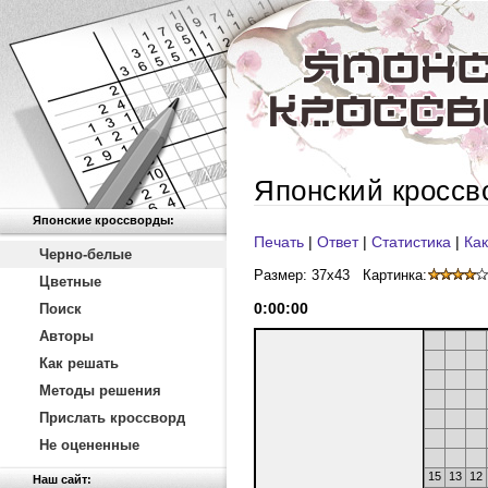
Японский кроссв
Японские кроссворды:
Печать
|
Ответ
|
Статистика
|
Как
Черно-белые
Размер: 37x43
Картинка:
Цветные
0
:
00
:
00
Поиск
Авторы
Как решать
Методы решения
Прислать кроссворд
Не оцененные
15
13
12
Наш сайт: