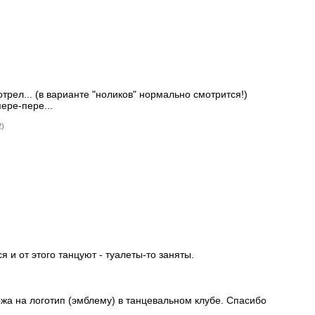
трел... (в варианте "ноликов" нормально смотрится!)
пере-пере...
2)
 и от этого танцуют - туалеты-то заняты.
ожа на логотип (эмблему) в танцевальном клубе. Спасибо