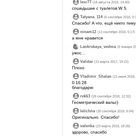
lexr77
(18 августа 2016, 14:40)
сошедьшие с туалетов W S
Tatyana_114
(6 сентября 2016, 0:
Спасибо! А что, ещё никто тем
ninam12
(13 сентября 2016, 0:17)
а мне нравится
Lankrskaya_vedma
(8 января 20
ужос...
Valstar
(13 марта 2017, 19:22)
Плохо
Vladimir_Shalan
(21 июня 2018,
0:16:28
благодарю
rvk63
(26 сентября 2018, 12:32)
Геометрический вальс)
lelichna
(30 сентября 2018, 6:04)
Оригинально. Спасибо!
valenka
(23 марта 2019, 18:26)
здорово, спасибо