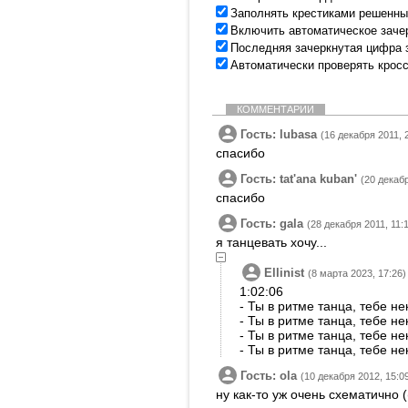
Заполнять крестиками решенны
Включить автоматическое заче
Последняя зачеркнутая цифра 
Автоматически проверять крос
КОММЕНТАРИИ
Гость: lubasa
(16 декабря 2011, 
спасибо
Гость: tatʹana kubanʹ
(20 декабр
спасибо
Гость: gala
(28 декабря 2011, 11:1
я танцевать хочу...
Ellinist
(8 марта 2023, 17:26)
1:02:06
- Ты в ритме танца, тебе не
- Ты в ритме танца, тебе не
- Ты в ритме танца, тебе не
- Ты в ритме танца, тебе не
Гость: ola
(10 декабря 2012, 15:0
ну как-то уж очень схематично (