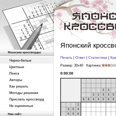
Японский кроссв
Японские кроссворды:
Печать
|
Ответ
|
Статистика
|
Как
Черно-белые
Размер: 30x40
Картинка:
Цветные
0
:
00
:
00
Поиск
Авторы
Как решать
2
2
Методы решения
2
2
3
3
5
Прислать кроссворд
6
8
4
4
5
6
6
1
Не оцененные
3
5
4
4
5
6
Наш сайт: