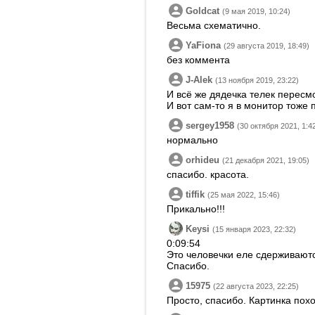
Goldcat
(9 мая 2019, 10:24)
Весьма схематично.
YaFiona
(29 августа 2019, 18:49)
без коммента
J-Alek
(13 ноября 2019, 23:22)
И всё же дядечка телек пересмо
И вот сам-то я в монитор тоже 
sergey1958
(30 октября 2021, 1:4
нормально
orhideu
(21 декабря 2021, 19:05)
спасибо. красота.
tiffik
(25 мая 2022, 15:46)
Прикально!!!
Keysi
(15 января 2023, 22:32)
0:09:54
Это человечки еле сдерживаются
Спасибо.
15975
(22 августа 2023, 22:25)
Просто, спасибо. Картинка пох