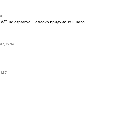
34)
у WC не отражал. Неплохо придумано и ново.
17, 19:39)
 8:39)