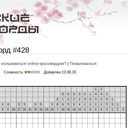
орд #428
 пользоваться online-кроссвордом?
|
Пожаловаться
Сложность:
Добавлен:
13.09.10
1
1
5
5
5
3
2
1
4
4
1
5
1
2
2
2
4
6
3
2
4
1
4
4
5
5
5
5
3
8
6
5
5
4
1
1
1
1
3
3
1
6
6
28
27
26
31
33
33
33
33
1
16
16
16
16
6
6
6
6
4
1
2
3