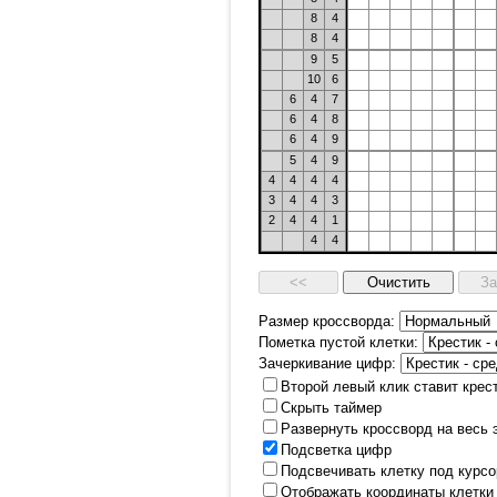
8
4
8
4
9
5
10
6
6
4
7
6
4
8
6
4
9
5
4
9
4
4
4
4
3
4
4
3
2
4
4
1
4
4
Размер кроссворда:
Пометка пустой клетки:
Зачеркивание цифр:
Второй левый клик ставит крес
Скрыть таймер
Развернуть кроссворд на весь 
Подсветка цифр
Подсвечивать клетку под курс
Отображать координаты клетки