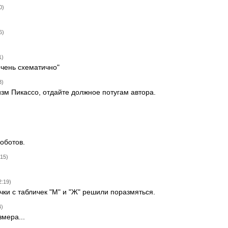
0)
6)
1)
 очень схематично"
3)
изм Пикассо, отдайте должное потугам автора.
оботов.
15)
2:19)
чки с табличек "М" и "Ж" решили поразмяться.
4)
змера...