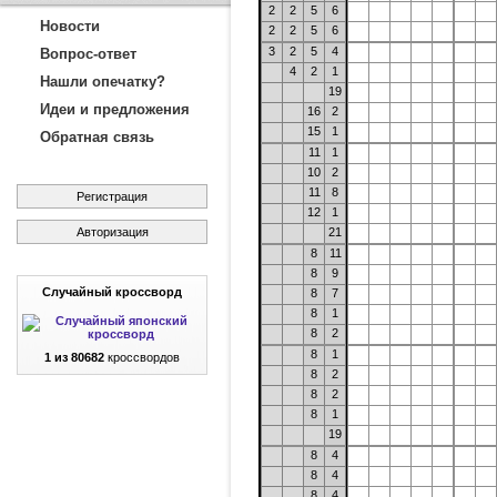
2
2
5
6
Новости
2
2
5
6
3
2
5
4
Вопрос-ответ
4
2
1
Нашли опечатку?
19
Идеи и предложения
16
2
15
1
Обратная связь
11
1
10
2
11
8
Регистрация
12
1
Авторизация
21
8
11
8
9
Случайный кроссворд
8
7
8
1
8
2
8
1
1 из 80682
кроссвордов
8
2
8
2
8
1
19
8
4
8
4
8
4