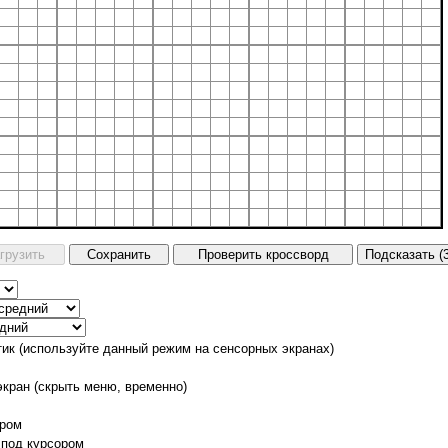
тик (используйте данный режим на сенсорных экранах)
экран (скрыть меню, временно)
ором
 под курсором