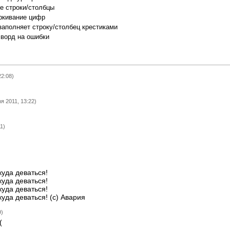
е строки/столбцы
ркивание цифр
заполняет строку/столбец крестиками
сворд на ошибки
22:08)
я 2011, 13:22)
1)
куда деваться!
куда деваться!
куда деваться!
куда деваться! (с) Авария
9)
(