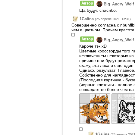
Автор
Big_Angry_Wolf
Ща будут, спасибо.
1Galina
(25 апреля 2021, 13:31)
Совершенно согласна с nbuhflb
чем в цветном. Причем красота
Автор
Big_Angry_Wolf
Кароче тэк.xD
Цветные кроссворды того п
исключением некоторых из н
причине они будут ремасте
скажу, эта лиса и еще один
Однако, результат! Главное,
Собственно для наглядност
(Последняя картинка - букв
(черные клеточки - полное
совпадает не более чем на
1Galina
(25 апреля 2021