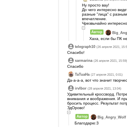
Ну просто вау!
До чего интересно виде
разные "лица" с разны
впечатление.
Чрезвычайно интересно
Автор
Big_Ang
Хаха, если бы ПК н
telegraph10
(26 апреля 2021, 15:
Спасибо!
sarmarina
(26 апреля 2021, 15:59
Спасибо
TaTuaHa
(27 апреля 2021, 0:01)
Да-а-а-а, вот что значит творч
irvlbor
(28 апреля 2021, 13:04)
Удивительный кроссворд. Потр
внимания и воображения. И при
бросить процесс. Результат по
ЗдОрово!
Автор
Big_Angry_Wolf
Благодарю:3