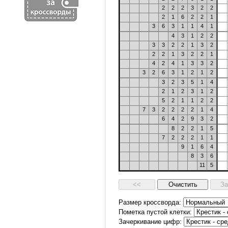
2
2
2
3
2
2
2
1
6
2
2
1
3
6
3
1
1
4
1
4
3
1
2
2
3
3
2
2
1
3
2
2
2
1
3
2
2
1
4
2
4
1
3
3
2
3
2
6
3
1
2
1
2
3
2
3
5
1
4
2
1
2
3
1
2
5
2
1
1
2
2
7
3
2
2
2
2
1
4
6
4
2
9
3
2
8
2
2
1
5
7
2
2
2
1
1
9
1
6
4
8
3
6
11
5
Размер кроссворда:
Пометка пустой клетки:
Зачеркивание цифр: