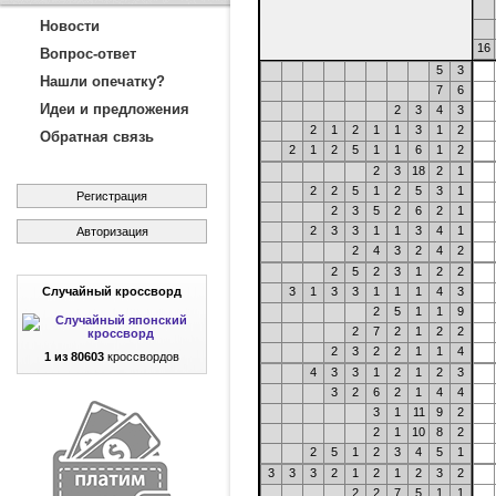
Новости
16
Вопрос-ответ
5
3
Нашли опечатку?
7
6
Идеи и предложения
2
3
4
3
2
1
2
1
1
3
1
2
Обратная связь
2
1
2
5
1
1
6
1
2
2
3
18
2
1
2
2
5
1
2
5
3
1
Регистрация
2
3
5
2
6
2
1
2
3
3
1
1
3
4
1
Авторизация
2
4
3
2
4
2
2
5
2
3
1
2
2
Случайный кроссворд
3
1
3
3
1
1
1
4
3
2
5
1
1
9
2
7
2
1
2
2
2
3
2
2
1
1
4
1 из 80603
кроссвордов
4
3
3
1
2
1
2
3
3
2
6
2
1
4
4
3
1
11
9
2
2
1
10
8
2
2
5
1
2
3
4
5
1
3
3
3
2
1
2
1
2
3
2
2
2
7
5
1
1