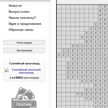
Новости
7
9
5
7
Вопрос-ответ
4
7
Нашли опечатку?
3
9
Идеи и предложения
2
3
4
2
2
5
2
Обратная связь
2
2
4
2
2
3
2
3
1
2
2
8
3
1
1
2
Регистрация
2
2
1
1
1
1
2
2
Авторизация
1
2
2
1
1
1
2
1
1
1
1
2
1
1
1
1
1
1
2
1
1
1
1
1
1
1
1
1
2
Случайный кроссворд
2
2
1
1
1
1
1
1
2
2
1
1
1
1
1
1
1
2
2
1
1
1
2
1
1
1
2
2
2
1
3
3
1
3
1
2
1 из 80603
кроссвордов
2
2
4
3
5
3
6
1
1
6
1
3
3
1
7
1
2
1
1
2
1
7
1
4
4
1
7
1
1
7
1
1