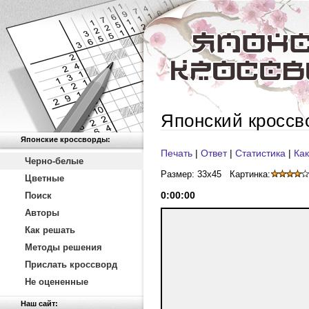
Японский кроссв
Японские кроссворды:
Печать
|
Ответ
|
Статистика
|
Как
Черно-белые
Размер: 33x45
Картинка:
Цветные
0
:
00
:
00
Поиск
Авторы
Как решать
Методы решения
Прислать кроссворд
Не оцененные
Наш сайт: