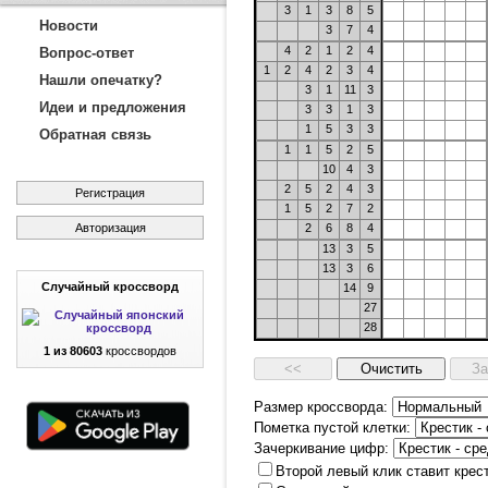
3
1
3
8
5
Новости
3
7
4
4
2
1
2
4
Вопрос-ответ
1
2
4
2
3
4
Нашли опечатку?
3
1
11
3
Идеи и предложения
3
3
1
3
1
5
3
3
Обратная связь
1
1
5
2
5
10
4
3
2
5
2
4
3
Регистрация
1
5
2
7
2
Авторизация
2
6
8
4
13
3
5
13
3
6
Случайный кроссворд
14
9
27
28
1 из 80603
кроссвордов
Размер кроссворда:
Пометка пустой клетки:
Зачеркивание цифр:
Второй левый клик ставит крес