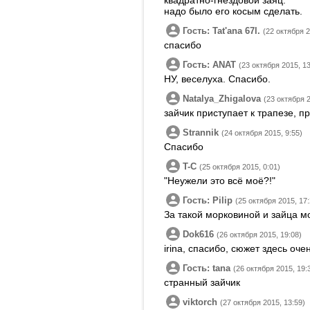
квадратно-гнездовой заяц.
надо было его косым сделать.
Гость: Tatʹana 67l.
(22 октября 2
спасибо
Гость: ANAT
(23 октября 2015, 13
НУ, веселуха. Спасибо.
Natalya_Zhigalova
(23 октября 2
зайчик приступает к трапезе, п
Strannik
(24 октября 2015, 9:55)
Спасибо
T-C
(25 октября 2015, 0:01)
"Неужели это всё моё?!"
Гость: Pilip
(25 октября 2015, 17:
За такой морковиной и зайца м
Dok616
(26 октября 2015, 19:08)
irina, спасибо, сюжет здесь оч
Гость: tana
(26 октября 2015, 19:
странный зайчик
viktorch
(27 октября 2015, 13:59)