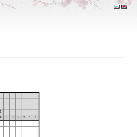
1
4
3
3
2
2
1
1