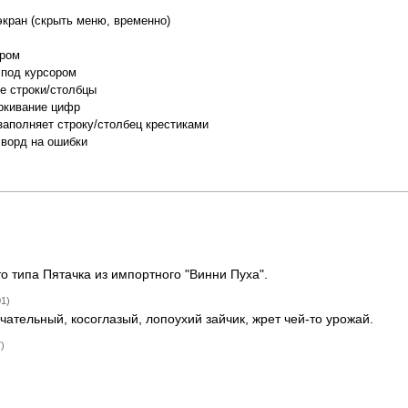
экран (скрыть меню, временно)
ором
 под курсором
е строки/столбцы
ркивание цифр
заполняет строку/столбец крестиками
сворд на ошибки
о типа Пятачка из импортного "Винни Пуха".
01)
чательный, косоглазый, лопоухий зайчик, жрет чей-то урожай.
)