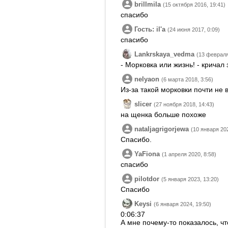
brillmila
(15 октября 2016, 19:41)
спасибо
Гость: ilʹa
(24 июня 2017, 0:09)
спасибо
Lankrskaya_vedma
(13 февраля
- Морковка или жизнь! - кричал
nelyaon
(6 марта 2018, 3:56)
Из-за такой морковки почти не 
slicer
(27 ноября 2018, 14:43)
на щенка больше похоже
nataljagrigorjewa
(10 января 202
Спасибо.
YaFiona
(1 апреля 2020, 8:58)
спасибо
pilotdor
(5 января 2023, 13:20)
Спасибо
Keysi
(6 января 2024, 19:50)
0:06:37
А мне почему-то показалось, чт