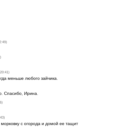
2:49)
)
 20:41)
егда меньше любого зайчика.
о. Спасибо, Ирина.
6)
:43)
 морковку с огорода и домой ее тащит