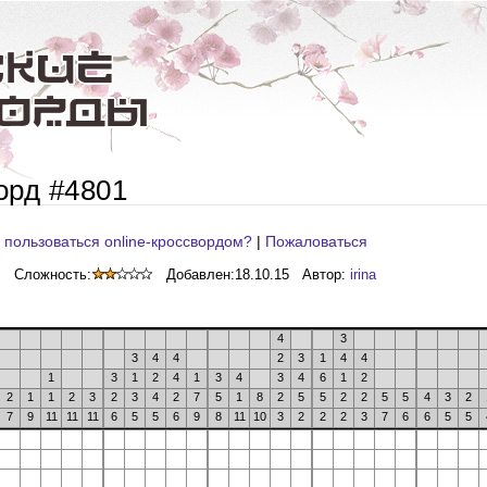
орд #4801
 пользоваться online-кроссвордом?
|
Пожаловаться
Сложность:
Добавлен:
18.10.15
Автор:
irina
4
3
3
4
4
2
3
1
4
4
1
3
1
2
4
1
3
4
3
4
6
1
2
2
1
1
2
3
2
3
4
2
7
5
1
8
2
5
5
2
2
5
5
4
3
2
7
9
11
11
11
6
5
5
6
9
8
11
10
3
2
2
2
3
7
6
6
5
5