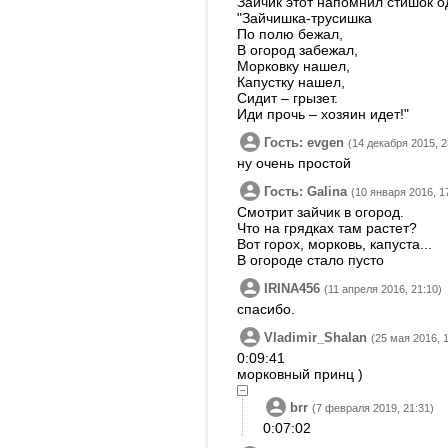
Зайчик этот напомнил стишок о
"Зайчишка-трусишка
По полю бежал,
В огород забежал,
Морковку нашел,
Капустку нашел,
Сидит – грызет.
Иди прочь – хозяин идет!"
Гость: evgen
(14 декабря 2015, 2
ну очень простой
Гость: Galina
(10 января 2016, 1
Смотрит зайчик в огород.
Что на грядках там растет?
Вот горох, морковь, капуста...
В огороде стало пусто
IRINA456
(11 апреля 2016, 21:10)
спасибо.
Vladimir_Shalan
(25 мая 2016, 
0:09:41
морковный принц )
brr
(7 февраля 2019, 21:31)
0:07:02