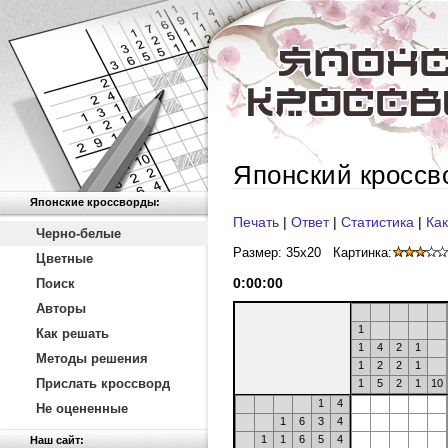
Японский кроссв
Японские кроссворды:
Печать
|
Ответ
|
Статистика
|
Как
Черно-белые
Размер: 35x20
Картинка:
Цветные
0
:
00
:
00
Поиск
Авторы
1
Как решать
1
4
2
1
Методы решения
1
2
2
1
Прислать кроссворд
1
5
2
1
10
1
4
Не оцененные
1
6
3
4
1
1
6
5
4
Наш сайт: