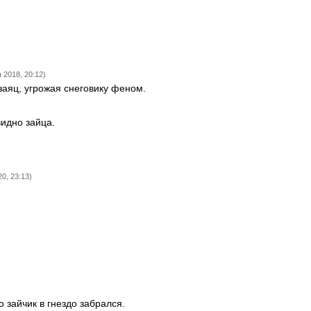
 2018, 20:12)
 заяц, угрожая снеговику феном.
видно зайца.
0, 23:13)
о зайчик в гнездо забрался.