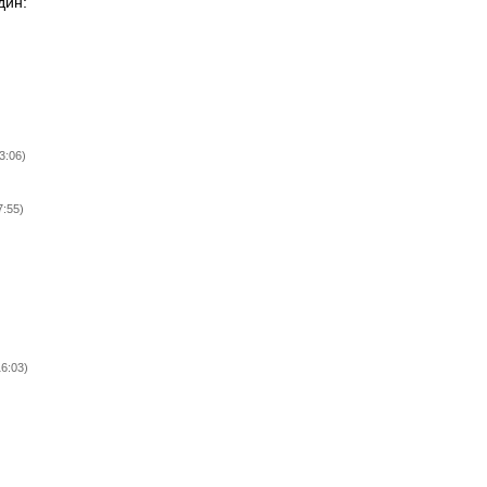
дин:
3:06)
7:55)
16:03)