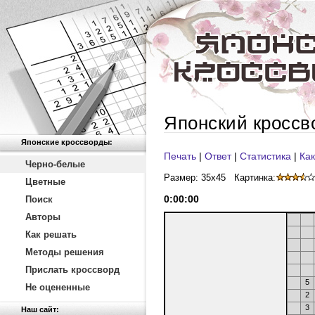
Японский кроссв
Японские кроссворды:
Печать
|
Ответ
|
Статистика
|
Как
Черно-белые
Размер: 35x45
Картинка:
Цветные
0
:
00
:
00
Поиск
Авторы
Как решать
Методы решения
Прислать кроссворд
5
Не оцененные
2
3
Наш сайт: