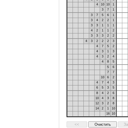
4
10
10
1
3
7
1
3
7
5
6
1
3
4
2
2
1
3
3
1
1
1
4
2
1
1
2
3
3
3
2
2
4
3
2
2
2
3
4
7
5
2
4
3
1
3
4
3
2
4
4
8
5
5
6
7
7
10
6
2
4
7
4
3
6
5
3
5
8
4
2
6
10
4
3
8
12
3
2
8
14
2
1
10
16
10