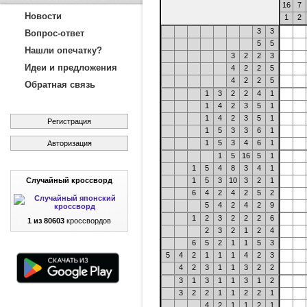
16
7
Новости
1
2
3
3
Вопрос-ответ
5
5
Нашли опечатку?
3
2
2
3
Идеи и предложения
4
2
2
5
4
2
2
5
Обратная связь
1
3
2
2
4
1
1
4
2
3
5
1
1
4
2
3
5
1
Регистрация
1
5
3
3
6
1
1
5
3
4
6
1
Авторизация
1
5
16
5
1
1
5
4
8
3
4
1
Случайный кроссворд
1
5
3
10
3
2
1
6
4
2
4
2
5
2
5
4
2
4
2
9
1
2
3
2
2
2
6
1 из 80603
кроссвордов
2
3
2
1
2
4
6
5
2
1
1
5
3
5
4
2
1
1
1
4
2
3
4
2
3
1
1
3
2
2
3
1
3
1
1
3
1
2
3
2
2
1
1
2
2
1
4
2
1
1
2
1