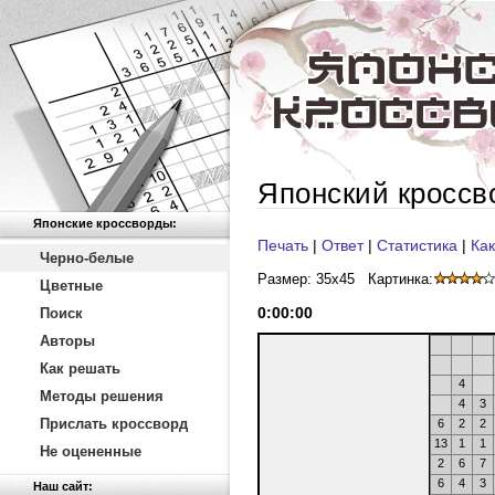
Японский кроссв
Японские кроссворды:
Печать
|
Ответ
|
Статистика
|
Как
Черно-белые
Размер: 35x45
Картинка:
Цветные
0
:
00
:
00
Поиск
Авторы
Как решать
4
Методы решения
4
3
Прислать кроссворд
6
2
2
13
1
1
Не оцененные
2
6
7
6
4
3
Наш сайт: