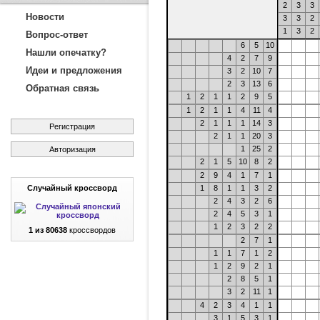
2
3
3
Новости
3
3
2
1
3
2
Вопрос-ответ
6
5
10
Нашли опечатку?
4
2
7
9
Идеи и предложения
3
2
10
7
2
3
13
6
Обратная связь
1
2
1
1
2
9
5
1
2
1
1
4
11
4
2
1
1
1
14
3
Регистрация
2
1
1
20
3
1
25
2
Авторизация
2
1
5
10
8
2
2
9
4
1
7
1
Случайный кроссворд
1
8
1
1
3
2
2
4
3
2
6
2
4
5
3
1
1
2
3
2
2
1 из 80638
кроссвордов
2
7
1
1
1
7
1
2
1
2
9
2
1
2
8
5
1
3
2
11
1
4
2
3
4
1
1
3
1
5
3
1