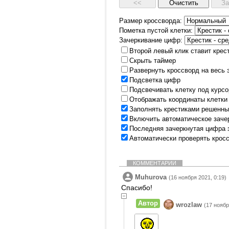
Размер кроссворда:
Пометка пустой клетки:
Зачеркивание цифр:
Второй левый клик ставит крес
Скрыть таймер
Развернуть кроссворд на весь 
Подсветка цифр
Подсвечивать клетку под курс
Отображать координаты клетки
Заполнять крестиками решенны
Включить автоматическое заче
Последняя зачеркнутая цифра 
Автоматически проверять крос
КОММЕНТАРИИ
Muhurova
(16 ноября 2021, 0:19)
Спасибо!
Автор
wrozlaw
(17 ноябр