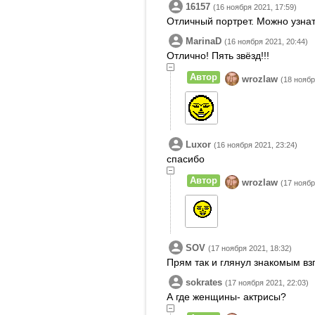
16157
(16 ноября 2021, 17:59)
Отличный портрет. Можно узнат
MarinaD
(16 ноября 2021, 20:44)
Отлично! Пять звёзд!!!
Автор
wrozlaw
(18 ноябр
Luxor
(16 ноября 2021, 23:24)
спасибо
Автор
wrozlaw
(17 ноябр
SOV
(17 ноября 2021, 18:32)
Прям так и глянул знакомым взг
sokrates
(17 ноября 2021, 22:03)
А где женщины- актрисы?