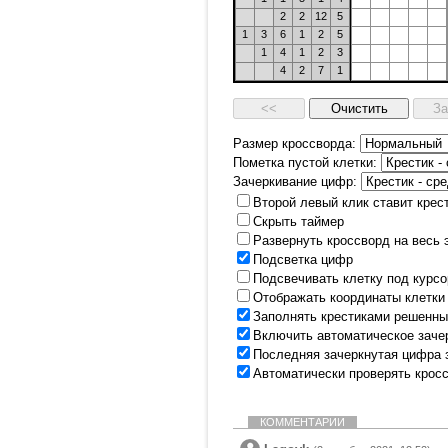
2
2
12
5
1
3
6
1
2
5
1
4
1
2
3
4
2
7
1
Размер кроссворда:
Пометка пустой клетки:
Зачеркивание цифр:
Второй левый клик ставит крес
Скрыть таймер
Развернуть кроссворд на весь 
Подсветка цифр
Подсвечивать клетку под курс
Отображать координаты клетки
Заполнять крестиками решенны
Включить автоматическое заче
Последняя зачеркнутая цифра 
Автоматически проверять крос
КОММЕНТАРИИ