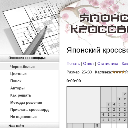
Японский кроссв
Японские кроссворды:
Печать
|
Ответ
|
Статистика
|
Как
Черно-белые
Размер: 25x30
Картинка:
Цветные
0
:
00
:
00
Поиск
Авторы
2
Как решать
1
2
Методы решения
2
4
3
2
Прислать кроссворд
2
2
3
2
4
1
1
2
3
Не оцененные
1
1
1
3
2
5
Наш сайт: