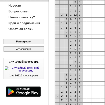
3
3
Новости
2
1
1
7
1
2
Вопрос-ответ
3
1
1
12
1
Нашли опечатку?
2
6
2
1
Идеи и предложения
2
2
2
1
5
3
1
1
5
2
Обратная связь
6
1
1
3
1
1
5
3
2
4
3
Регистрация
2
4
1
Авторизация
1
5
1
2
5
2
4
1
2
Случайный кроссворд
2
2
1
1
2
1
1
2
1
1
1
2
1 из 80620
кроссвордов
2
2
2
4
1
4
3
6
2
2
2
1
7
2
1
2
2
6
2
2
1
1
3
2
2
2
3
3
3
1
1
5
1
4