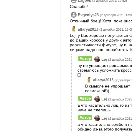
Lagovk
(2 декабря 2021, 12:52)
Спасибо!
Evgeniya23
(2 декабря 2021, 13:0
Отличный боец! Хотя, пока рисо
allarya2013
(2 декабря 2021, 16:0
Lej, у Вас хорошо получаются 
до Ваших кроссов у других авто
реалистичности фигуре, ну и, 
лицами надо еще поработать. 
Автор
Lej
(2 декабря 2021
ну не упрощает решаемость
стремлюсь усложнить кросс
allarya2013
(2 декабря 
В смысле не упрощает, 
возможной))
Автор
Lej
(2 декабря 2021
а что касательно лиц то из
ниче не слепишь
Автор
Lej
(2 декабря 2021
а что касательно рэмбо я п
обидно из-за этого получат