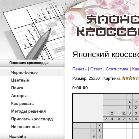
Японский кроссв
Японские кроссворды:
Печать
|
Ответ
|
Статистика
|
Как
Черно-белые
Размер: 25x30
Картинка:
Цветные
0
:
00
:
00
Поиск
Авторы
4
7
Как решать
3
2
Методы решения
2
11
3
3
Прислать кроссворд
2
4
10
2
4
4
2
Не оцененные
4
3
9
3
Наш сайт: