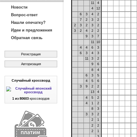
11
4
Новости
4
12
6
3
4
2
Вопрос-ответ
7
2
3
2
Нашли опечатку?
2
3
2
3
2
Идеи и предложения
3
2
4
2
2
9
3
7
Обратная связь
11
10
4
4
6
3
6
3
4
3
Регистрация
11
3
2
Авторизация
9
6
8
4
6
3
5
Случайный кроссворд
4
5
6
3
9
2
2
13
4
4
5
2
1 из 80603
кроссвордов
4
1
2
8
3
3
3
2
2
1
2
2
2
1
3