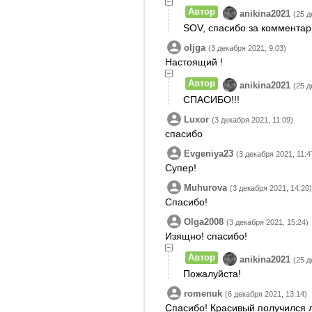
Автор
anikina2021
(25 д
SOV, спасибо за комментар
oljga
(3 декабря 2021, 9:03)
Настоящий !
Автор
anikina2021
(25 д
СПАСИБО!!!
Luxor
(3 декабря 2021, 11:09)
спасибо
Evgeniya23
(3 декабря 2021, 11:4
Супер!
Muhurova
(3 декабря 2021, 14:20)
Спасибо!
Olga2008
(3 декабря 2021, 15:24)
Изящно! спасибо!
Автор
anikina2021
(25 д
Пожалуйста!
romenuk
(6 декабря 2021, 13:14)
Спасибо! Красивый получился л