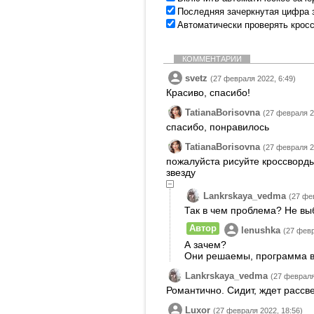
Последняя зачеркнутая цифра 
Автоматически проверять крос
КОММЕНТАРИИ
svetz
(27 февраля 2022, 6:49)
Красиво, спасибо!
TatianaBorisovna
(27 февраля 2
спасибо, понравилось
TatianaBorisovna
(27 февраля 2
пожалуйста рисуйте кроссворды
звезду
Lankrskaya_vedma
(27 фе
Так в чем проблема? Не вы
Автор
lenushka
(27 февр
А зачем?
Они решаемы, программа в
Lankrskaya_vedma
(27 февраля
Романтично. Сидит, ждет рассве
Luxor
(27 февраля 2022, 18:56)