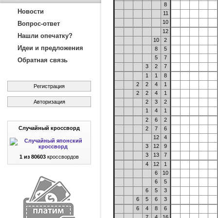
8
Новости
11
10
Вопрос-ответ
12
Нашли опечатку?
10
2
Идеи и предложения
8
5
5
7
Обратная связь
3
2
7
1
1
8
2
2
4
1
Регистрация
2
2
4
1
Авторизация
2
3
2
1
4
1
2
6
2
Случайный кроссворд
2
7
6
12
4
3
12
9
3
13
7
1 из 80603
кроссвордов
4
12
1
6
10
6
5
6
5
3
6
5
6
3
6
4
8
6
7
4
16