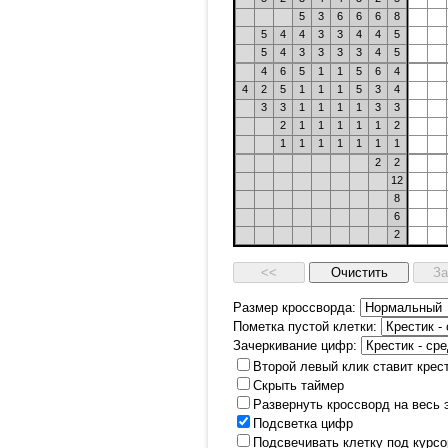
5
3
6
6
6
8
5
4
4
3
3
4
4
5
5
4
3
3
3
3
4
5
4
6
5
1
1
5
6
4
4
2
5
1
1
1
5
3
4
3
3
1
1
1
1
3
3
2
1
1
1
1
1
2
1
1
1
1
1
1
1
2
2
12
8
6
2
Размер кроссворда:
Пометка пустой клетки:
Зачеркивание цифр:
Второй левый клик ставит крес
Скрыть таймер
Развернуть кроссворд на весь 
Подсветка цифр
Подсвечивать клетку под курс