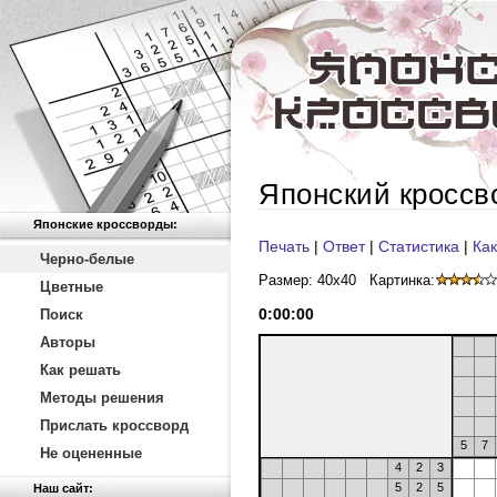
Японский кроссв
Японские кроссворды:
Печать
|
Ответ
|
Статистика
|
Как
Черно-белые
Размер: 40x40
Картинка:
Цветные
0
:
00
:
00
Поиск
Авторы
Как решать
Методы решения
Прислать кроссворд
5
7
Не оцененные
4
2
3
5
2
5
Наш сайт: