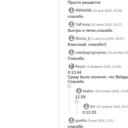
Просто решается
IRINA456
(31 мая 2018, 15:43)
спасибо.
YaFiona
(20 июня 2018, 16:17)
быстро и легко,спасибо.
Diona_jt
(1 августа 2020, 20:07)
Классный, спасибо!)
nataljagrigorjewa
(23 октября 20
Спасибо.
Keysi
(4 февраля 2024, 22:09)
0:13:44
Сразу было понятно, что Вейдер
Спасибо.
tealex
(19 октября 2024, 22:08
12.59
brr
(27 апреля 2026, 20:2
0:12:03
guella
(5 мая 2024, 2:21)
спасибо