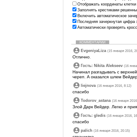
Отображать координаты клетки
Заполнять крестиками решенны
Включить автоматическое заче
Последняя зачеркнутая цифра 
Автоматически проверять крос
КОММЕНТАРИИ
EvgeniyaLiza
(15 января 2016, 2
Отлично.
Гость: Nikita Alekseev
(16 янва
Начинал разгадывать с верхней
череп. А оказался шлем Вейдер
liejnova
(16 января 2016, 8:12)
спасибо
Todorov_astana
(16 января 2016
Злой Дарк Вейдер. Легко и при
Гость: gledis
(16 января 2016, 16
спасибо
palich
(16 января 2016, 20:15)
страшилка