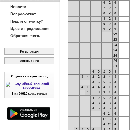
6
2
6
Новости
7
2
7
8
2
8
Вопрос-ответ
8
2
8
Нашли опечатку?
9
2
8
Идеи и предложения
9
2
9
22
Обратная связь
23
24
24
Регистрация
24
Авторизация
24
24
4
3
2
3
3
Случайный кроссворд
3
4
2
2
2
4
3
3
6
6
6
3
4
1
4
4
4
1
3
4
1
3
3
1
4
1 из 80620
кроссвордов
4
2
6
2
3
4
3
4
3
4
4
5
4
5
4
4
24
4
17
12
4
4
26
4
5
2
3
4
4
3
2
5