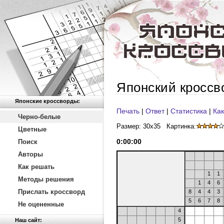
Японский кроссв
Японские кроссворды:
Печать
|
Ответ
|
Статистика
|
Как
Черно-белые
Размер: 30x35
Картинка:
Цветные
0
:
00
:
00
Поиск
Авторы
Как решать
1
1
Методы решения
1
4
6
Прислать кроссворд
8
4
4
3
5
6
7
8
Не оцененные
4
5
Наш сайт: