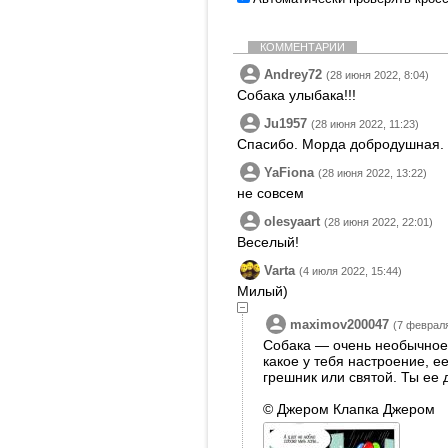
КОММЕНТАРИИ
Andrey72
(28 июня 2022, 8:04)
Собака улыбака!!!
Ju1957
(28 июня 2022, 11:23)
Спасибо. Морда добродушная.
YaFiona
(28 июня 2022, 13:22)
не совсем
olesyaart
(28 июня 2022, 22:01)
Веселый!
Varta
(4 июля 2022, 15:44)
Милый)
maximov200047
(7 февраля
Собака — очень необычное 
какое у тебя настроение, ее
грешник или святой. Ты ее д
© Джером Клапка Джером