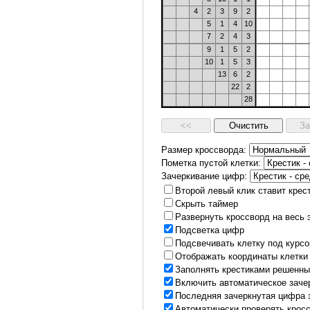
4
2
3
9
2
5
1
4
10
7
2
4
3
9
1
5
2
10
1
5
3
13
6
2
22
2
28
Размер кроссворда:
Пометка пустой клетки:
Зачеркивание цифр:
Второй левый клик ставит крес
Скрыть таймер
Развернуть кроссворд на весь 
Подсветка цифр
Подсвечивать клетку под курс
Отображать координаты клетки
Заполнять крестиками решенны
Включить автоматическое заче
Последняя зачеркнутая цифра 
Автоматически проверять крос