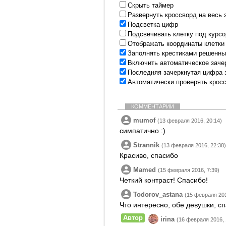
Скрыть таймер
Развернуть кроссворд на весь 
Подсветка цифр
Подсвечивать клетку под курс
Отображать координаты клетки
Заполнять крестиками решенны
Включить автоматическое заче
Последняя зачеркнутая цифра 
Автоматически проверять крос
КОММЕНТАРИИ
mumof
(13 февраля 2016, 20:14)
симпатично :)
Strannik
(13 февраля 2016, 22:38)
Красиво, спасибо
Mamed
(15 февраля 2016, 7:39)
Четкий контраст! Спасибо!
Todorov_astana
(15 февраля 201
Что интересно, обе девушки, с
Автор
irina
(16 февраля 2016, 