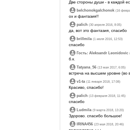
Две стороны души - в каждой ес
belchonokgalchonok
(16 февра
ох и фантазия!!
palich
(30 апреля 2016, 8:05)
да, вот это фантазия, спасибо
brillmila
(1 июля 2016, 12:53)
спасибо
Гость: Aleksandr Leonidovic
б.к.
Tatyana_56
(13 мая 2017, 6:05)
встреча на высшем уровне (во 
v1-ta
(11 января 2018, 17:08)
Красиво, спасибо!
palich
(13 февраля 2018, 11:45)
спасибо
Ludmila
(9 марта 2018, 13:20)
Здорово. спасибо большое!
IRINA456
(23 мая 2018, 20:46)