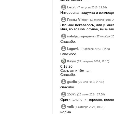
великолепно.+++
Lex76
(7 августа 2018, 19:26)
Интересная задумка и воплоще
Гость: Viktor
(13 декабря 2018, 2
Это мне показалось, или у "анг
Или, во всяком случае, вызываю
nataljagrigorjewa
(27 октября 20
Спасибо.
Lagovk
(27 апреля 2023, 14:00)
Спасибо!
Keysi
(15 февраля 2024, 11:13)
0:15:20
Светлая и тёмная.
Спасибо.
guella
(26 мая 2024, 20:36)
спасибо
15975
(26 июня 2024, 17:30)
Оригинально, интересно, несл
voik
(1 октября 2024, 19:51)
норма