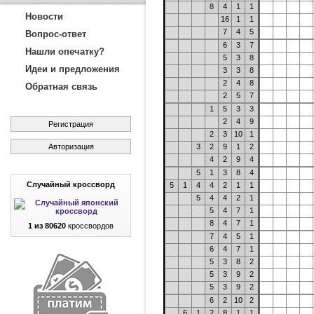
8
4
1
1
Новости
16
1
1
7
4
5
Вопрос-ответ
6
3
7
Нашли опечатку?
5
3
8
Идеи и предложения
3
3
8
2
4
8
Обратная связь
2
5
7
1
5
3
3
2
4
9
Регистрация
2
3
10
1
Авторизация
3
2
9
1
2
4
2
9
4
5
1
3
8
4
Случайный кроссворд
5
1
4
4
2
1
1
5
4
4
2
1
5
4
7
1
8
4
7
1
1 из 80620
кроссвордов
7
4
5
1
6
4
7
1
5
3
8
2
5
3
9
2
5
3
9
2
6
2
10
2
6
1
2
8
1
1