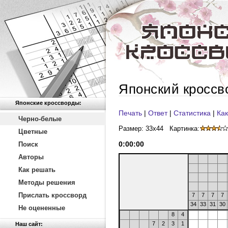
Японский кроссв
Японские кроссворды:
Печать
|
Ответ
|
Статистика
|
Как
Черно-белые
Размер: 33x44
Картинка:
Цветные
0
:
00
:
00
Поиск
Авторы
Как решать
Методы решения
Прислать кроссворд
7
7
7
7
34
33
31
30
Не оцененные
8
4
7
2
3
1
Наш сайт: