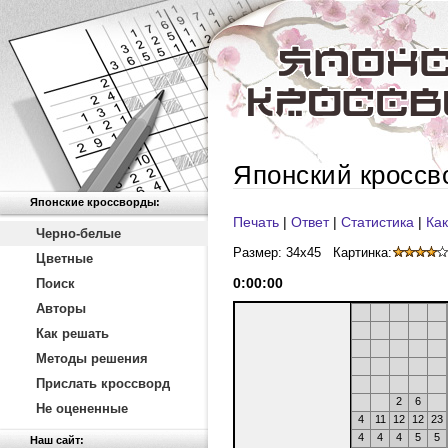
Японский кроссв
Японские кроссворды:
Печать
|
Ответ
|
Статистика
|
Как
Черно-белые
Размер: 34x45
Картинка:
Цветные
0
:
00
:
00
Поиск
Авторы
Как решать
Методы решения
Прислать кроссворд
2
6
Не оцененные
4
11
12
12
23
4
4
4
5
5
Наш сайт: