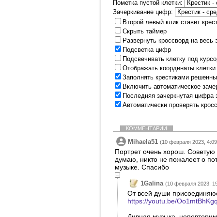
Пометка пустой клетки:
Зачеркивание цифр:
Второй левый клик ставит крес
Скрыть таймер
Развернуть кроссворд на весь 
Подсветка цифр
Подсвечивать клетку под курс
Отображать координаты клетки
Заполнять крестиками решенны
Включить автоматическое заче
Последняя зачеркнутая цифра 
Автоматически проверять крос
КОММЕНТАРИИ
Mihaela51
(10 февраля 2023, 4:09
Портрет очень хорош. Советую
думаю, никто не пожалеет о по
музыке. Спасибо
1Galina
(10 февраля 2023, 19
От всей души присоединяюс
https://youtu.be/Oo1mtBhKg
Дивная музыка, неповторим