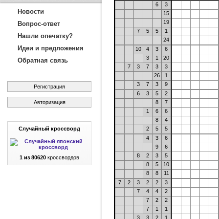
6
3
Новости
15
19
Вопрос-ответ
7
5
5
1
Нашли опечатку?
24
Идеи и предложения
10
4
3
6
3
1
20
Обратная связь
7
3
7
3
3
26
1
3
7
3
9
Регистрация
6
3
5
2
Авторизация
8
7
1
6
6
8
4
Случайный кроссворд
2
5
5
4
3
6
9
6
8
2
3
5
1 из 80620
кроссвордов
8
5
10
8
8
11
7
2
3
2
2
3
7
4
4
2
7
2
2
7
1
1
3
3
2
1