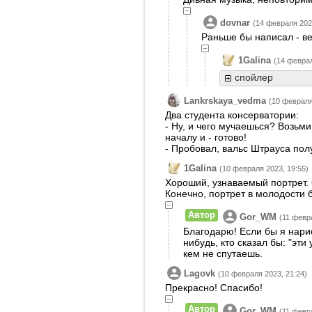
dovnar
(14 февраля 2023
Раньше бы написал - ве
1Galina
(14 феврал
спойлер
Lankrskaya_vedma
(10 февраля
Два студента консерватории:
- Ну, и чего мучаешься? Возьм
началу и - готово!
- Пробовал, вальс Штрауса полу
1Galina
(10 февраля 2023, 19:55)
Хороший, узнаваемый портрет. 
Конечно, портрет в молодости б
Автор
Gor_WM
(11 февр
Благодарю! Если бы я нари
нибудь, кто сказал бы: "эти
кем не спутаешь.
Lagovk
(10 февраля 2023, 21:24)
Прекрасно! Спасибо!
Автор
Gor_WM
(11 февр