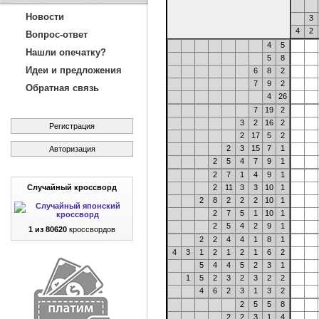
Новости
3
4
2
Вопрос-ответ
4
5
Нашли опечатку?
5
8
Идеи и предложения
6
8
2
7
9
2
Обратная связь
4
26
7
19
2
3
2
16
2
Регистрация
2
17
5
2
2
3
15
7
1
Авторизация
2
5
4
7
9
1
2
7
1
4
9
1
Случайный кроссворд
2
11
3
3
10
1
2
8
2
2
2
10
1
2
7
5
1
10
1
2
5
4
2
9
1
1 из 80620
кроссвордов
2
2
4
4
1
8
1
4
3
1
2
1
2
1
6
2
5
4
4
5
2
3
1
1
5
2
3
2
3
2
2
4
6
2
3
1
3
2
2
5
5
8
2
2
3
1
4