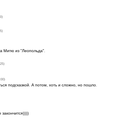
0)
)
5)
на Митю из "Леопольда".
25)
:00)
ся подсказкой. А потом, хоть и сложно, но пошло.
 закончится))))