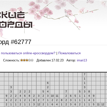
орд #62777
 пользоваться online-кроссвордом?
|
Пожаловаться
Сложность:
Добавлен:
17.02.23
Автор:
imari13
7
1
6
1
3
2
3
3
2
2
2
5
4
7
5
3
8
9
2
2
4
6
8
2
3
2
3
10
11
2
6
5
1
1
4
9
4
2
2
1
2
1
8
2
7
1
2
2
8
2
3
1
1
1
4
1
2
1
1
2
1
1
3
12
2
1
6
4
1
2
3
6
2
1
1
5
11
12