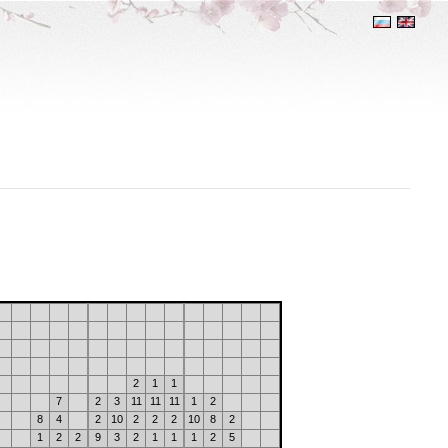
2
1
1
7
2
3
11
11
11
1
2
8
4
2
10
2
2
2
10
8
2
1
2
2
9
3
2
1
1
1
2
5