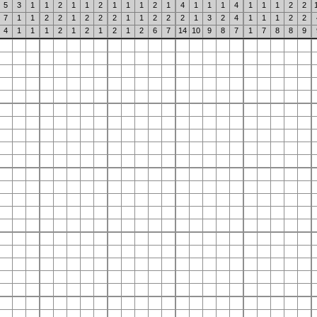
5
3
1
1
2
1
1
2
1
1
1
2
1
4
1
1
1
4
1
1
1
2
2
7
1
1
2
2
1
2
2
2
1
1
2
2
2
1
3
2
4
1
1
1
2
2
4
1
1
1
2
1
2
1
2
1
2
6
7
14
10
9
8
7
1
7
8
8
9