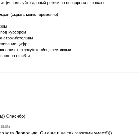
тик (используйте данный режим на сенсорных экранах)
экран (скрыть меню, временно)
ором
 под курсором
е строки/столбцы
ркивание цифр
заполняет строку/столбец крестиками
сворд на ошибки
а)) Спасибо)
18:03)
о кота Леопольда. Он еще и не так глазками умеет!)))