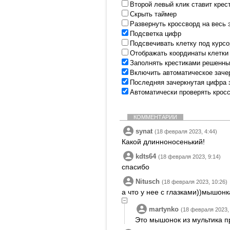
Второй левый клик ставит крес
Скрыть таймер
Развернуть кроссворд на весь 
Подсветка цифр
Подсвечивать клетку под курс
Отображать координаты клетки
Заполнять крестиками решенны
Включить автоматическое заче
Последняя зачеркнутая цифра 
Автоматически проверять крос
КОММЕНТАРИИ
synat
(18 февраля 2023, 4:44)
Какой длинноносенький!
kdts64
(18 февраля 2023, 9:14)
спасибо
Nitusch
(18 февраля 2023, 10:26)
а что у нее с глазками))мышонк
martynko
(18 февраля 2023, 
Это мышонок из мультика пр