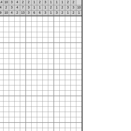
14
10
3
4
2
2
1
2
3
1
1
1
2
2
4
2
3
4
7
3
1
1
1
2
1
2
3
3
10
9
10
4
2
13
3
6
6
3
1
3
2
1
2
1