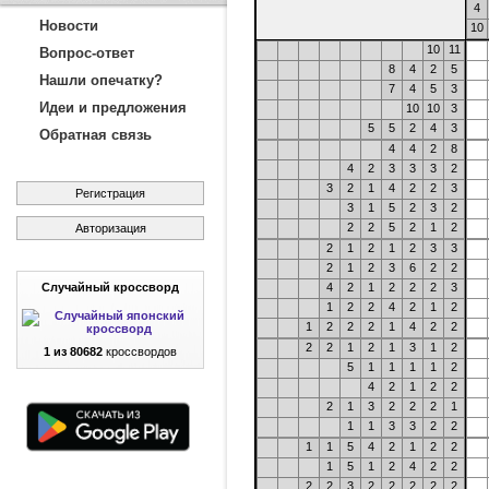
4
Новости
10
10
11
Вопрос-ответ
8
4
2
5
Нашли опечатку?
7
4
5
3
Идеи и предложения
10
10
3
5
5
2
4
3
Обратная связь
4
4
2
8
4
2
3
3
3
2
3
2
1
4
2
2
3
Регистрация
3
1
5
2
3
2
2
2
5
2
1
2
Авторизация
2
1
2
1
2
3
3
2
1
2
3
6
2
2
Случайный кроссворд
4
2
1
2
2
2
3
1
2
2
4
2
1
2
1
2
2
2
1
4
2
2
2
2
1
2
1
3
1
2
1 из 80682
кроссвордов
5
1
1
1
1
2
4
2
1
2
2
2
1
3
2
2
2
1
1
1
3
3
2
2
1
1
5
4
2
1
2
2
1
5
1
2
4
2
2
2
2
3
2
2
2
2
2