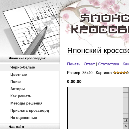
Японский кроссв
Японские кроссворды:
Печать
|
Ответ
|
Статистика
|
Как
Черно-белые
Размер: 35x40
Картинка:
Цветные
0
:
00
:
00
Поиск
Авторы
Как решать
Методы решения
Прислать кроссворд
Не оцененные
15
5
Наш сайт: