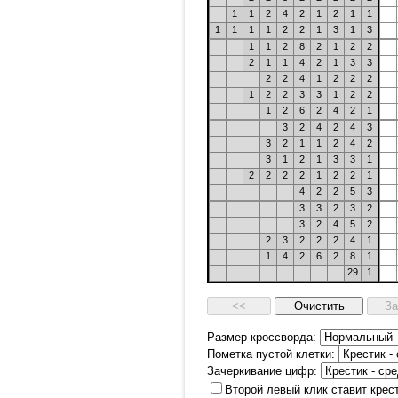
1
1
2
4
2
1
2
1
1
1
1
1
1
2
2
1
3
1
3
1
1
2
8
2
1
2
2
2
1
1
4
2
1
3
3
2
2
4
1
2
2
2
1
2
2
3
3
1
2
2
1
2
6
2
4
2
1
3
2
4
2
4
3
3
2
1
1
2
4
2
3
1
2
1
3
3
1
2
2
2
2
1
2
2
1
4
2
2
5
3
3
3
2
3
2
3
2
4
5
2
2
3
2
2
2
4
1
1
4
2
6
2
8
1
29
1
Размер кроссворда:
Пометка пустой клетки:
Зачеркивание цифр:
Второй левый клик ставит крес