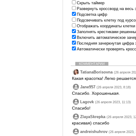
Скрыть таймер
Развернуть кроссворд на весь 
Подсветка цифр
Подсвечивать клетку под курс
Отображать координаты клетки
Заполнять крестиками решенны
Включить автоматическое заче
Последняя зачеркнутая цифра 
Автоматически проверять крос
КОММЕНТАРИИ
TatianaBorisovna
(26 апреля 202
Какая красотка! Легко решается
Jane957
(26 апреля 2023, 8:18)
Спасибо. Хорошенькая.
Lagovk
(26 апреля 2023, 11:13)
Спасибо!
ZlayaSkrepka
(26 апреля 2023, 1
красивая) спасибо
andreishuhrov
(26 апреля 2023, 