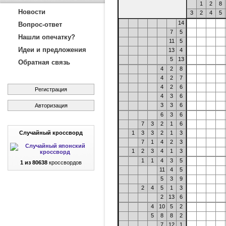
1
2
8
Новости
3
2
4
5
14
Вопрос-ответ
7
5
Нашли опечатку?
11
5
Идеи и предложения
13
4
5
13
Обратная связь
4
2
8
4
2
7
4
2
6
Регистрация
4
3
6
3
3
6
Авторизация
6
3
6
7
3
2
1
6
Случайный кроссворд
1
3
3
2
1
3
7
1
4
2
3
1
2
3
4
1
3
1
1
4
3
5
1 из 80638
кроссвордов
11
4
5
5
3
9
2
4
5
1
3
2
13
6
4
10
5
2
5
8
8
2
7
12
1