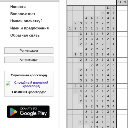
11
9
Новости
11
9
5
8
7
Вопрос-ответ
4
4
1
1
4
4
Нашли опечатку?
2
3
2
1
2
2
2
3
Идеи и предложения
1
2
1
3
1
1
2
2
2
3
1
3
1
6
2
2
Обратная связь
2
1
3
3
4
2
1
2
3
4
2
2
1
1
4
2
2
2
2
6
Регистрация
1
2
2
2
2
1
4
2
Авторизация
2
8
2
2
1
3
1
2
8
2
2
3
2
1
1
1
2
2
2
Случайный кроссворд
4
2
3
1
1
4
2
3
2
6
2
1
2
4
2
3
2
2
3
2
3
3
2
4
3
3
2
1
2
4
1 из 80603
кроссвордов
1
4
5
1
2
4
3
2
2
1
1
1
2
4
2
2
3
9
3
4
3
1
3
2
3
3
1
3
3
4
1
3
1
3
3
4
1
1
1
1
3
7
2
2