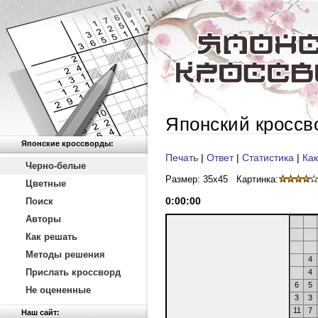
Японский кроссв
Японские кроссворды:
Печать
|
Ответ
|
Статистика
|
Как
Черно-белые
Размер: 35x45
Картинка:
Цветные
0
:
00
:
00
Поиск
Авторы
Как решать
Методы решения
4
Прислать кроссворд
4
6
5
Не оцененные
3
3
11
7
Наш сайт: