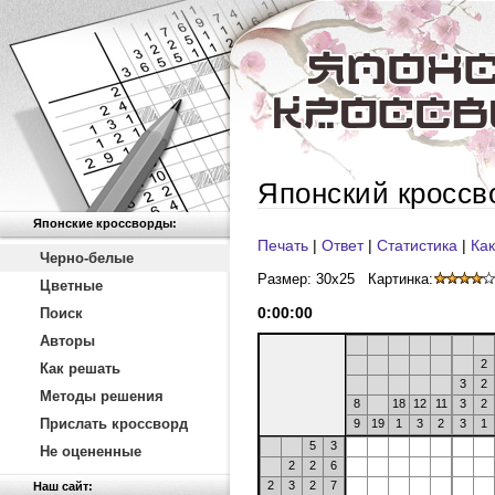
Японский кроссв
Японские кроссворды:
Печать
|
Ответ
|
Статистика
|
Как
Черно-белые
Размер: 30x25
Картинка:
Цветные
0
:
00
:
00
Поиск
Авторы
2
Как решать
3
2
Методы решения
8
18
12
11
3
2
Прислать кроссворд
9
19
1
3
2
3
1
5
3
Не оцененные
2
2
6
2
3
2
7
Наш сайт: