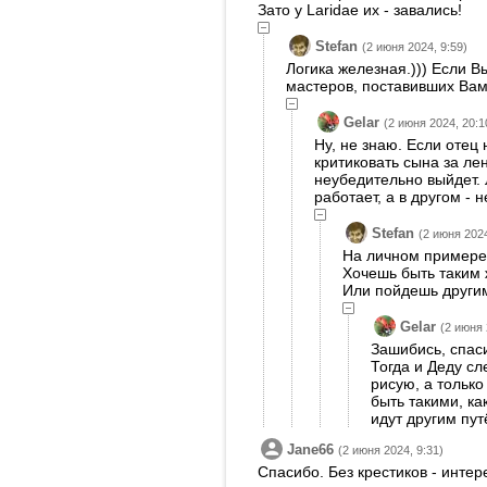
Зато у Laridae их - завались!
Stefan
(2 июня 2024, 9:59)
Логика железная.))) Если В
мастеров, поставивших Вам
Gelar
(2 июня 2024, 20:1
Ну, не знаю. Если отец
критиковать сына за лен
неубедительно выйдет. 
работает, а в другом - 
Stefan
(2 июня 2024
На личном примере 
Хочешь быть таким 
Или пойдешь другим
Gelar
(2 июня 
Зашибись, спаси
Тогда и Деду сл
рисую, а только
быть такими, ка
идут другим пут
Jane66
(2 июня 2024, 9:31)
Спасибо. Без крестиков - интер