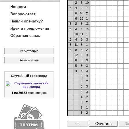
2
5
10
Новости
3
4
2
7
6
10
2
Вопрос-ответ
6
18
1
Нашли опечатку?
5
2
6
13
Идеи и предложения
5
3
4
14
10
11
1
Обратная связь
6
4
8
3
6
11
5
1
5
8
5
2
Регистрация
12
5
3
Авторизация
8
5
3
5
5
3
4
4
3
Случайный кроссворд
3
3
3
2
5
3
5
3
1 из 80638
кроссвордов
4
2
3
2
2
1
3
2