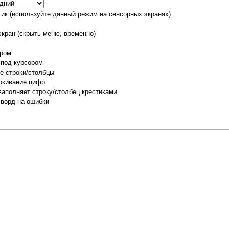
тик (используйте данный режим на сенсорных экранах)
экран (скрыть меню, временно)
ором
 под курсором
е строки/столбцы
ркивание цифр
заполняет строку/столбец крестиками
сворд на ошибки