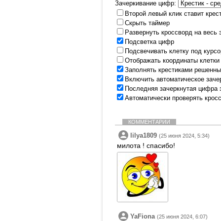
Зачеркивание цифр:
Второй левый клик ставит крес
Скрыть таймер
Развернуть кроссворд на весь 
Подсветка цифр
Подсвечивать клетку под курс
Отображать координаты клетки
Заполнять крестиками решенны
Включить автоматическое заче
Последняя зачеркнутая цифра 
Автоматически проверять крос
КОММЕНТАРИИ
lilya1809
(25 июня 2024, 5:34)
милота ! спасибо!
YaFiona
(25 июня 2024, 6:07)