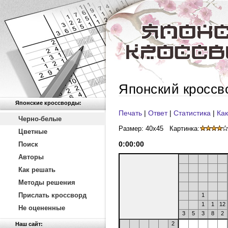
Японский кроссв
Японские кроссворды:
Печать
|
Ответ
|
Статистика
|
Как
Черно-белые
Размер: 40x45
Картинка:
Цветные
0
:
00
:
00
Поиск
Авторы
Как решать
Методы решения
Прислать кроссворд
1
1
1
12
Не оцененные
3
5
3
8
2
2
Наш сайт: