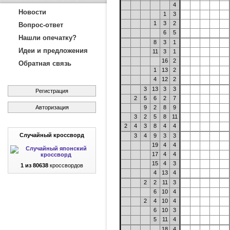
4
Новости
1
3
1
3
2
Вопрос-ответ
6
5
Нашли опечатку?
8
3
1
Идеи и предложения
11
3
1
16
2
Обратная связь
1
13
2
4
12
2
3
13
3
3
Регистрация
2
5
6
2
7
Авторизация
9
2
8
9
3
2
5
8
11
2
4
3
8
4
4
Случайный кроссворд
3
4
9
3
3
19
4
4
17
4
4
15
4
3
1 из 80638
кроссвордов
4
13
4
2
2
11
3
6
10
4
2
4
10
4
6
10
3
5
11
4
18
4