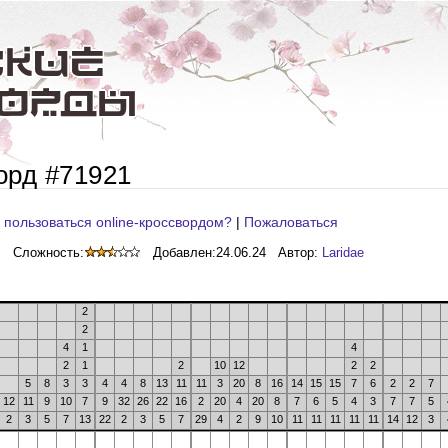
орд #71921
 пользоваться online-кроссвордом?
|
Пожаловаться
Сложность:
Добавлен:
24.06.24
Автор:
Laridae
2
2
4
1
4
2
1
2
10
12
2
2
5
8
3
3
4
4
8
13
11
11
3
20
8
16
14
15
15
7
6
2
2
7
12
11
9
10
7
9
32
26
22
16
2
20
4
20
8
7
6
5
4
3
7
7
5
2
3
5
7
13
22
2
3
5
7
29
4
2
9
10
11
11
11
11
11
14
12
3