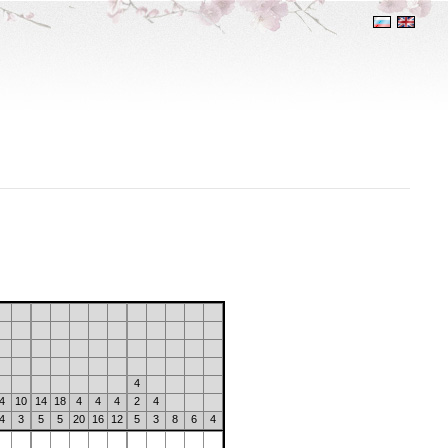
4
4
10
14
18
4
4
4
2
4
4
3
5
5
20
16
12
5
3
8
6
4