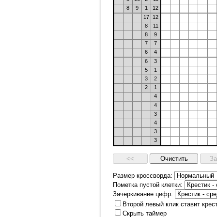
8
9
1
12
17
12
8
11
8
9
7
7
6
4
6
3
5
1
3
2
2
1
4
4
3
4
3
3
Размер кроссворда:
Пометка пустой клетки:
Зачеркивание цифр:
Второй левый клик ставит крес
Скрыть таймер