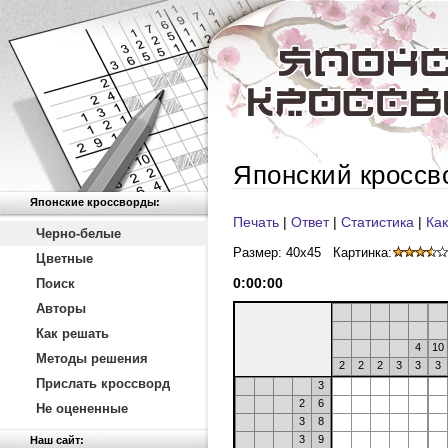
Японский кроссв
Японские кроссворды:
Печать
|
Ответ
|
Статистика
|
Как
Черно-белые
Размер: 40x45
Картинка:
Цветные
0
:
00
:
00
Поиск
Авторы
Как решать
4
10
Методы решения
2
2
2
3
3
3
Прислать кроссворд
3
2
6
Не оцененные
3
8
3
9
Наш сайт: