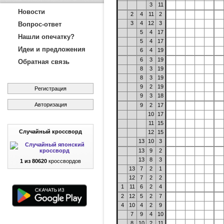
3
11
Новости
2
4
11
2
3
4
12
3
Вопрос-ответ
5
4
17
Нашли опечатку?
5
4
17
Идеи и предложения
6
4
19
6
3
19
Обратная связь
8
3
19
8
3
19
9
2
19
Регистрация
9
3
18
Авторизация
9
2
17
10
17
11
15
Случайный кроссворд
12
15
13
10
3
13
9
2
13
8
3
1 из 80620
кроссвордов
13
7
2
1
12
7
2
2
1
11
6
2
4
2
12
5
2
7
4
10
4
2
9
7
9
4
10
8
10
2
11