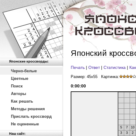
Японский кроссв
Японские кроссворды:
Печать
|
Ответ
|
Статистика
|
Как
Черно-белые
Размер: 45x55
Картинка:
Цветные
0
:
00
:
00
Поиск
Авторы
Как решать
Методы решения
Прислать кроссворд
Не оцененные
5
7
10
3
3
2
Наш сайт: