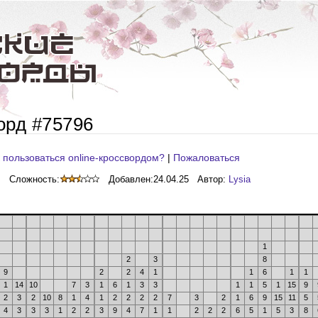
орд #75796
 пользоваться online-кроссвордом?
|
Пожаловаться
Сложность:
Добавлен:
24.04.25
Автор:
Lysia
1
2
3
8
9
2
2
4
1
1
6
1
1
1
14
10
7
3
1
6
1
3
3
1
1
5
1
15
9
2
3
2
10
8
1
4
1
2
2
2
2
7
3
2
1
6
9
15
11
5
4
3
3
3
1
2
2
3
9
4
7
1
1
2
2
2
6
5
1
5
3
8