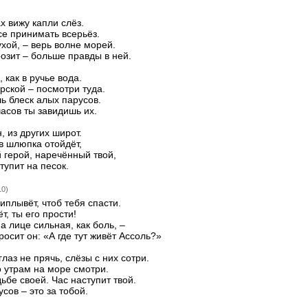
х вижу капли слёз.
се принимать всерьёз.
ухой, – верь волне морей.
грозит – больше правды в ней.
 как в ручье вода.
рской – посмотри туда.
ь блеск алых парусов.
часов ты завидишь их.
, из других широт.
ов шлюпка отойдёт,
 герой, наречённый твой,
тупит на песок.
10)
иплывёт, чтоб тебя спасти.
т, ты его прости!
а лице сильная, как боль, –
осит он: «А где тут живёт Ассоль?»
глаз не прячь, слёзы с них сотри.
 утрам на море смотри.
ьбе своей. Час наступит твой.
сов – это за тобой.