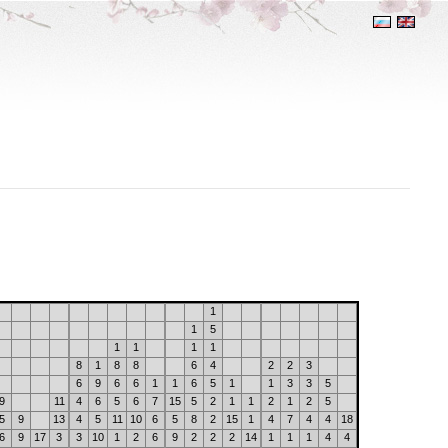
1
1
5
1
1
1
1
8
1
8
8
6
4
2
2
3
6
9
6
6
1
1
6
5
1
1
3
3
5
9
11
4
6
5
6
7
15
5
2
1
1
2
1
2
5
5
9
13
4
5
11
10
6
5
8
2
15
1
4
7
4
4
18
6
9
17
3
3
10
1
2
6
9
2
2
2
14
1
1
1
4
4