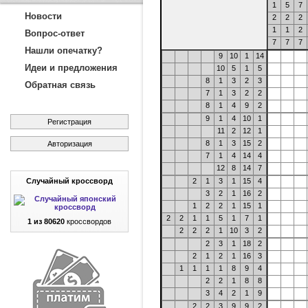
1
5
7
Новости
2
2
2
1
1
2
Вопрос-ответ
7
7
7
Нашли опечатку?
9
10
1
14
Идеи и предложения
10
5
1
5
8
1
3
2
3
Обратная связь
7
1
3
2
2
8
1
4
9
2
9
1
4
10
1
Регистрация
11
2
12
1
8
1
3
15
2
Авторизация
7
1
4
14
4
12
8
14
7
Случайный кроссворд
2
1
3
1
15
4
3
2
1
16
2
1
2
2
1
15
1
2
2
1
1
5
1
7
1
1 из 80620
кроссвордов
2
2
2
1
10
3
2
2
3
1
18
2
2
1
2
1
16
3
1
1
1
1
8
9
4
2
2
1
8
8
3
4
2
1
9
2
2
3
9
9
2