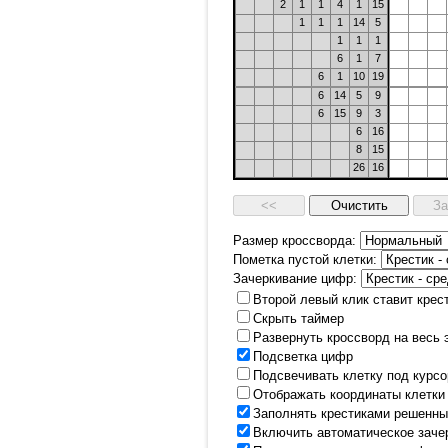
2
1
1
4
1
15
1
1
1
14
5
1
1
1
6
1
7
6
1
10
19
6
14
5
9
6
15
9
3
6
16
8
15
26
16
Размер кроссворда:
Пометка пустой клетки:
Зачеркивание цифр:
Второй левый клик ставит крес
Скрыть таймер
Развернуть кроссворд на весь 
Подсветка цифр
Подсвечивать клетку под курс
Отображать координаты клетки
Заполнять крестиками решенны
Включить автоматическое заче