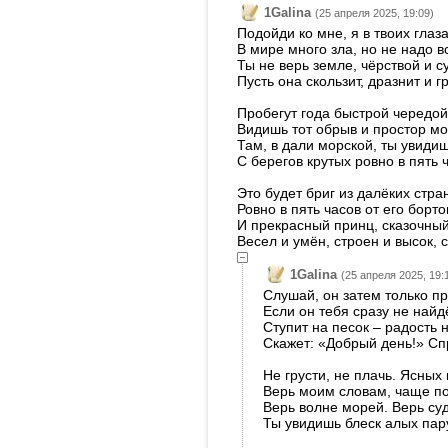
1Galina
(25 апреля 2025, 19:09)
Подойди ко мне, я в твоих глаза
В мире много зла, но не надо в
Ты не верь земле, чёрствой и с
Пусть она скользит, дразнит и 
Пробегут года быстрой чередой,
Видишь тот обрыв и простор мо
Там, в дали морской, ты увидиш
С берегов крутых ровно в пять 
Это будет бриг из далёких стран
Ровно в пять часов от его борт
И прекрасный принц, сказочный
Весел и умён, строен и высок, с
1Galina
(25 апреля 2025, 19:
Слушай, он затем только пр
Если он тебя сразу не найдё
Ступит на песок – радость н
Скажет: «Добрый день!» Спр
Не грусти, не плачь. Ясных 
Верь моим словам, чаще по
Верь волне морей. Верь суд
Ты увидишь блеск алых пару