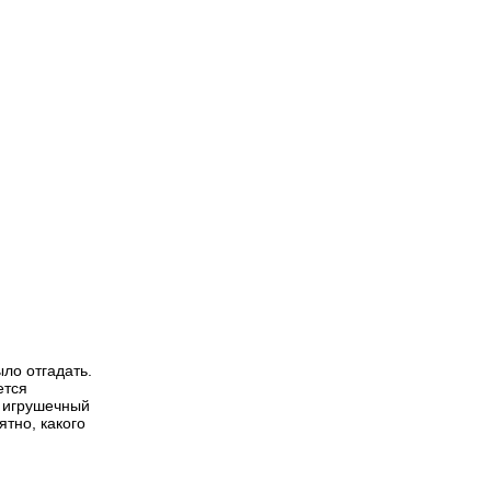
ло отгадать.
ется
т игрушечный
ятно, какого