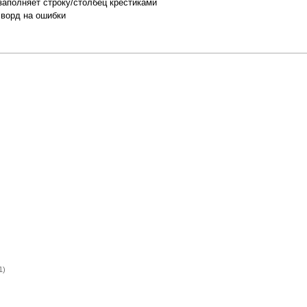
заполняет строку/столбец крестиками
сворд на ошибки
1)