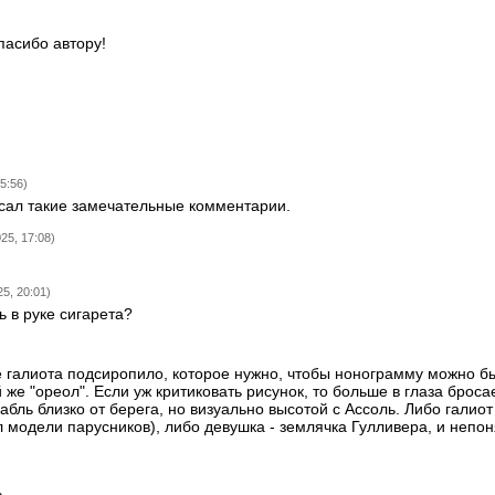
пасибо автору!
)
5:56)
исал такие замечательные комментарии.
25, 17:08)
5, 20:01)
ь в руке сигарета?
е галиота подсиропило, которое нужно, чтобы нонограмму можно бы
 же "ореол". Если уж критиковать рисунок, то больше в глаза броса
бль близко от берега, но визуально высотой с Ассоль. Либо галио
л модели парусников), либо девушка - землячка Гулливера, и непон