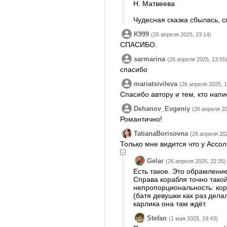
Н. Матвеева
Чудесная сказка сбылась, с
K999
(25 апреля 2025, 23:14)
СПАСИБО.
sarmarina
(26 апреля 2025, 13:55
спасибо
mariatsivileva
(26 апреля 2025, 1
Спасибо автору и тем, кто нап
Dehanov_Evgeniy
(26 апреля 20
Романтично!
TatianaBorisovna
(26 апреля 202
Только мне видится что у Ассол
Gelar
(26 апреля 2025, 22:35)
Есть такое. Это обрамлени
Справа корабля точно такой
непропорциональность: кора
(батя девушки как раз дела
карлика она там ждёт.
Stefan
(1 мая 2025, 19:43)