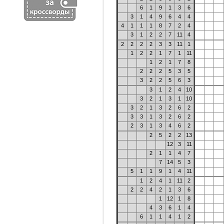
6
1
9
1
3
6
3
1
4
9
6
4
4
4
1
1
1
8
7
2
4
3
1
2
2
7
11
4
2
2
2
2
3
3
11
1
1
2
2
1
7
1
11
1
2
1
7
8
2
2
2
5
3
5
3
2
2
5
6
3
3
1
2
4
10
3
2
1
3
1
10
3
2
1
3
2
6
2
3
3
1
3
2
6
2
2
3
1
3
4
6
2
2
5
2
2
13
12
3
11
2
1
1
4
7
7
14
5
3
5
1
1
9
1
4
11
1
2
4
1
11
2
2
2
4
2
1
3
6
1
12
1
8
4
3
6
1
4
6
1
1
4
1
2