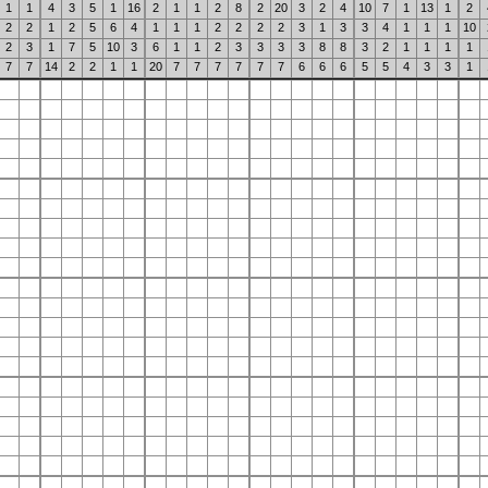
1
1
4
3
5
1
16
2
1
1
2
8
2
20
3
2
4
10
7
1
13
1
2
2
2
1
2
5
6
4
1
1
1
2
2
2
2
3
1
3
3
4
1
1
1
10
2
3
1
7
5
10
3
6
1
1
2
3
3
3
3
8
8
3
2
1
1
1
1
7
7
14
2
2
1
1
20
7
7
7
7
7
7
6
6
6
5
5
4
3
3
1