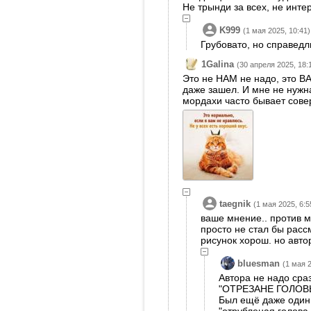
Не трынди за всех, не инте
K999
(1 мая 2025, 10:41)
Грубовато, но справедл
1Galina
(30 апреля 2025, 18:
Это не НАМ не надо, это В
даже зашел. И мне не нужн
мордахи часто бывает сове
taegnik
(1 мая 2025, 6:5
ваше мнение.. против м
просто не стал бы рассм
рисунок хорош. но авто
bluesman
(1 мая 2
Автора не надо сра
"ОТРЕЗАНЕ ГОЛОВЫ
Был ещё даже один 