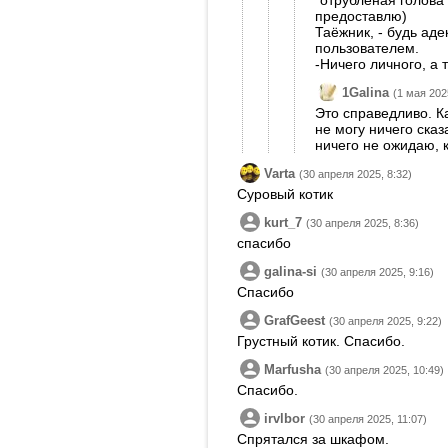
"отрубленая голова 
предоставлю)
Таёжник, - будь ад
пользователем.
-Ничего личного, а 
1Galina
(1 мая 202
Это справедливо. К
не могу ничего сказ
ничего не ожидаю, 
Varta
(30 апреля 2025, 8:32)
Суровый котик
kurt_7
(30 апреля 2025, 8:36)
спасибо
galina-si
(30 апреля 2025, 9:16)
Спасибо
GrafGeest
(30 апреля 2025, 9:22)
Грустный котик. Спасибо.
Marfusha
(30 апреля 2025, 10:49)
Спасибо.
irvlbor
(30 апреля 2025, 11:07)
Спрятался за шкафом.