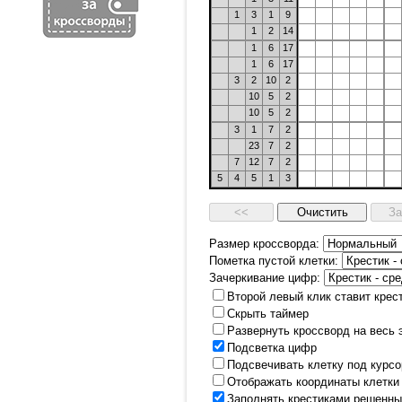
1
3
1
9
1
2
14
1
6
17
1
6
17
3
2
10
2
10
5
2
10
5
2
3
1
7
2
23
7
2
7
12
7
2
5
4
5
1
3
Размер кроссворда:
Пометка пустой клетки:
Зачеркивание цифр:
Второй левый клик ставит крес
Скрыть таймер
Развернуть кроссворд на весь 
Подсветка цифр
Подсвечивать клетку под курс
Отображать координаты клетки
Заполнять крестиками решенны