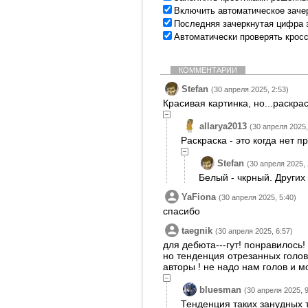
Включить автоматическое заче
Последняя зачеркнутая цифра 
Автоматически проверять крос
КОММЕНТАРИИ
Stefan
(30 апреля 2025, 2:53)
Красивая картинка, но...раскра
allarya2013
(30 апреля 2025,
Раскраска - это когда нет 
Stefan
(30 апреля 2025, 
Белый - чкрный. Других
YaFiona
(30 апреля 2025, 5:40)
спасибо
taegnik
(30 апреля 2025, 6:57)
для дебюта---гут! понравилось!
но тенденция отрезанных голов
авторы ! не надо нам голов и м
bluesman
(30 апреля 2025, 9
Тенденция таких занудных 