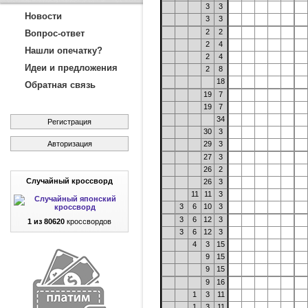
3
3
Новости
3
3
2
2
Вопрос-ответ
2
4
Нашли опечатку?
2
4
Идеи и предложения
2
8
18
Обратная связь
19
7
19
7
34
Регистрация
30
3
Авторизация
29
3
27
3
26
2
Случайный кроссворд
26
3
11
11
3
3
6
10
3
3
6
12
3
1 из 80620
кроссвордов
3
6
12
3
4
3
15
9
15
9
15
9
16
1
3
11
1
3
11