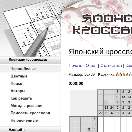
Японский кроссв
Японские кроссворды:
Печать
|
Ответ
|
Статистика
|
Как
Черно-белые
Размер: 36x39
Картинка:
Цветные
0
:
00
:
00
Поиск
Авторы
5
2
2
10
13
13
Как решать
8
4
3
3
Методы решения
13
24
2
2
2
Прислать кроссворд
22
5
6
3
3
3
6
Не оцененные
6
3
4
Наш сайт: