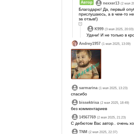
Автор
nexxer13
(2 мая 2
Благодарю! Да, первый опуб
прислушаюсь, а в чем-то н
за отзыв!)
K999
(3 мая 2025, 20:03)
Удачи! И не только в кр
Andrey1957
(1 мая 2025, 13:09)
sarmarina
(1 мая 2025, 13:23)
спасибо
bissektrisa
(2 мая 2025, 18:49)
без комментариев
14567769
(2 мая 2025, 21:23)
С дебютом Вас автор.. очень х
TNM
(2 мая 2025, 22:37)