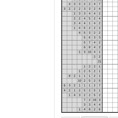
4
3
3
2
2
4
7
3
2
2
2
3
3
2
4
2
3
3
4
4
2
2
2
4
5
2
4
3
4
4
1
4
2
1
4
5
2
2
2
4
5
3
2
2
5
6
3
3
5
7
4
2
6
8
4
2
1
3
10
4
1
2
2
21
1
2
2
1
1
2
5
2
1
8
2
1
1
1
2
1
10
2
5
2
5
6
3
2
1
1
1
2
7
4
2
1
2
5
2
5
1
1
4
3
2
2
5
2
7
2
16
3
3
3
4
4
1
4
8
2
6