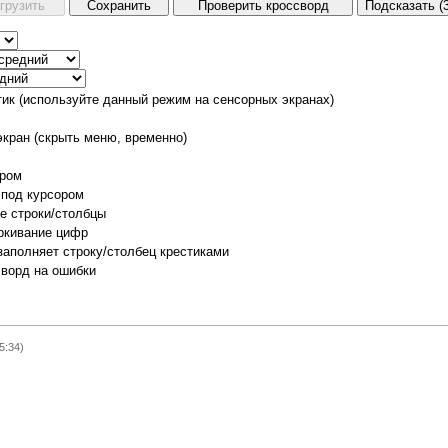
тик (используйте данный режим на сенсорных экранах)
экран (скрыть меню, временно)
ором
 под курсором
е строки/столбцы
ркивание цифр
заполняет строку/столбец крестиками
сворд на ошибки
5:34)