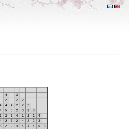
4
3
2
2
2
4
4
4
2
2
2
4
5
3
2
3
2
3
2
2
2
4
1
2
2
4
4
2
7
2
4
2
2
3
3
2
2
4
4
4
4
5
5