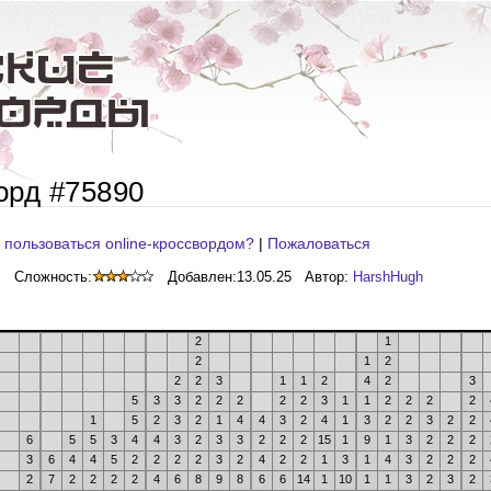
орд #75890
 пользоваться online-кроссвордом?
|
Пожаловаться
Сложность:
Добавлен:
13.05.25
Автор:
HarshHugh
2
1
2
1
2
2
2
3
1
1
2
4
2
3
5
3
3
2
2
2
2
2
3
1
1
2
2
2
2
1
5
2
3
2
1
4
4
3
2
4
1
3
2
2
3
2
2
6
5
5
3
4
4
3
2
3
3
2
2
2
15
1
9
1
3
2
2
2
3
6
4
4
5
2
2
2
2
3
2
4
2
2
1
3
1
4
3
2
2
2
2
7
2
2
2
2
4
6
8
9
8
6
6
14
1
10
1
1
3
2
3
2