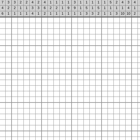
7
3
3
2
2
4
2
4
1
1
1
1
3
1
1
1
1
1
5
2
4
3
4
4
2
2
1
1
3
3
6
2
2
1
9
9
1
5
1
5
1
1
1
1
4
1
6
1
1
1
1
4
1
2
1
1
1
1
1
1
3
3
2
1
1
3
10
10
2