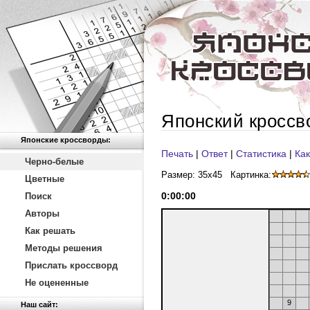
Японский кроссв
Японские кроссворды:
Печать
|
Ответ
|
Статистика
|
Как
Черно-белые
Размер: 35x45
Картинка:
Цветные
0
:
00
:
00
Поиск
Авторы
Как решать
Методы решения
Прислать кроссворд
Не оцененные
9
Наш сайт: