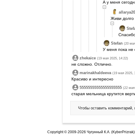
А у меня сегод
allarya2
Живи долго 
Stef
Спасибо
Stefan
(20 мая
У меня пока не
zhekaice
(19 мая 2025, 14:22)
не сложно. Отлично.
marinakhaldeeva
(19 мая 2025, 
Красиво и интересно
55555555555555555555
(22 мая
старая мельница крутится верт
Чтобы оставить комментарий,
Copyright © 2009-2026 Чугунный К.А. (KyberPrizrak)