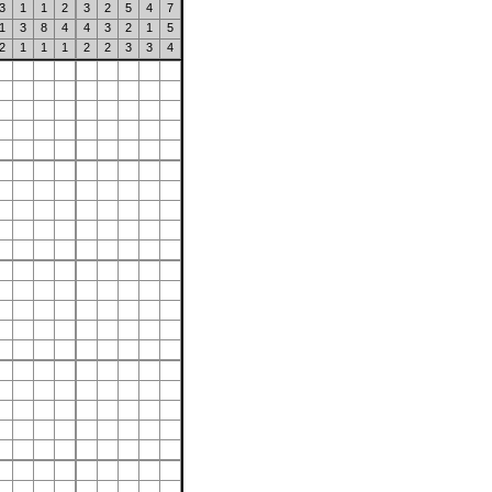
3
1
1
2
3
2
5
4
7
1
3
8
4
4
3
2
1
5
2
1
1
1
2
2
3
3
4