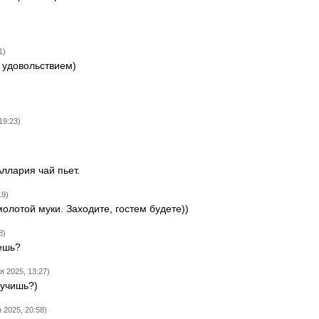
1)
 удовольствием)
19:23)
Аллария чай пьет.
19)
молотой муки. Заходите, гостем будете))
8)
еешь?
я 2025, 13:27)
аучишь?)
 2025, 20:58)