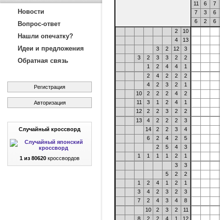
11
6
7
Новости
7
3
6
6
2
6
Вопрос-ответ
2
10
Нашли опечатку?
4
13
Идеи и предложения
3
2
12
3
3
2
3
3
2
2
Обратная связь
1
2
4
4
1
2
4
2
2
2
4
2
3
2
1
Регистрация
10
2
2
2
4
2
11
3
1
2
4
1
Авторизация
12
2
2
3
2
2
13
4
2
2
2
3
Случайный кроссворд
14
2
2
3
4
6
2
4
2
5
2
5
4
3
1
1
1
1
2
1
1 из 80620
кроссвордов
3
3
5
2
2
1
2
4
1
2
1
3
4
2
3
2
3
7
2
4
3
4
8
10
2
3
2
11
8
2
2
4
1
12