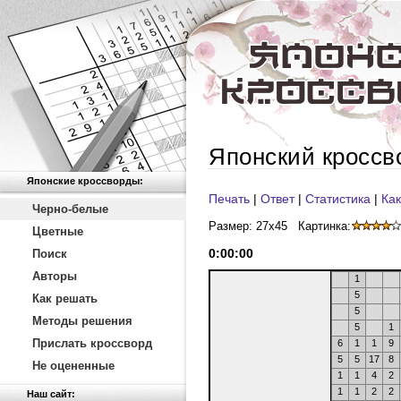
Японский кроссв
Японские кроссворды:
Печать
|
Ответ
|
Статистика
|
Как
Черно-белые
Размер: 27x45
Картинка:
Цветные
0
:
00
:
00
Поиск
Авторы
1
5
Как решать
5
Методы решения
5
1
Прислать кроссворд
6
1
1
9
5
5
17
8
Не оцененные
1
1
4
2
1
1
2
2
Наш сайт: