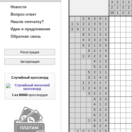
3
2
2
1
Новости
2
1
2
2
19
1
2
2
Вопрос-ответ
2
6
3
9
1
Нашли опечатку?
1
1
2
2
3
5
1
Идеи и предложения
2
4
2
2
3
1
1
8
3
1
3
3
Обратная связь
4
3
3
2
6
5
2
1
2
3
5
2
1
3
Регистрация
1
2
2
2
4
4
1
3
Авторизация
5
2
3
5
2
1
1
Случайный кроссворд
3
2
4
3
2
2
2
1
7
1
2
4
2
4
3
2
1
3
1 из 80660
кроссвордов
4
3
3
4
1
2
5
2
2
6
2
2
1
6
1
4
8
2
4
1
2
1
5
2
5