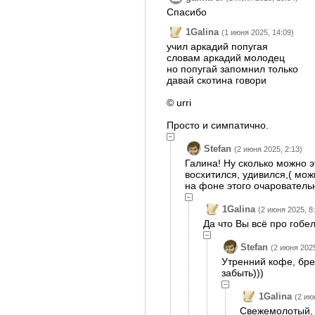
Спасибо
1Galina
(1 июня 2025, 14:09)
учил аркадий попугая
словам аркадий молодец
но попугай запомнил только
давай скотина говори
© urri
Просто и симпатично.
Stefan
(2 июня 2025, 2:13)
Галина! Ну сколько можно э
восхитился, удивился,( мож
на фоне этого очаровательн
1Galina
(2 июня 2025, 8
Да что Вы всё про гобел
Stefan
(2 июня 2025
Утренний кофе, бре
забыть)))
1Galina
(2 ию
Свежемолотый, 