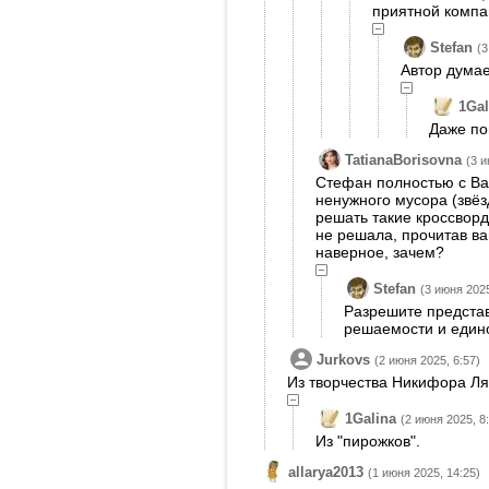
приятной компан
Stefan
(3
Автор думае
1Gal
Даже по
TatianaBorisovna
(3 и
Стефан полностью с Вам
ненужного мусора (звёзд
решать такие кроссворд
не решала, прочитав ва
наверное, зачем?
Stefan
(3 июня 2025
Разрешите представ
решаемости и един
Jurkovs
(2 июня 2025, 6:57)
Из творчества Никифора Ля
1Galina
(2 июня 2025, 8
Из "пирожков".
allarya2013
(1 июня 2025, 14:25)