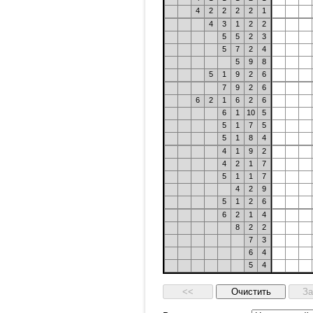
4
2
2
2
2
1
4
3
1
2
2
5
5
2
3
5
7
2
4
5
9
8
5
1
9
2
6
7
9
2
6
6
2
1
6
2
6
6
1
10
5
5
1
7
5
5
1
8
4
4
1
9
2
4
2
1
7
5
1
1
7
4
2
9
5
1
2
6
6
2
1
4
8
2
2
7
3
6
4
5
4