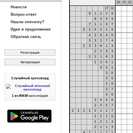
25
23
22
Новости
17
11
9
1
2
2
9
Вопрос-ответ
8
3
5
9
Нашли опечатку?
7
1
1
6
7
Идеи и предложения
5
2
6
2
2
6
4
2
6
4
5
Обратная связь
3
3
2
7
4
2
3
3
8
1
3
2
3
9
3
Регистрация
1
2
1
6
2
Авторизация
1
3
6
1
3
5
1
3
6
Случайный кроссворд
3
5
2
6
3
7
3
6
1 из 80638
кроссвордов
3
4
5
6
2
4
5
7
2
1
1
1
2
1
1
7
1
2
1
5
1
2
1
3
2
1
1
3
4
1
1
1
2
1