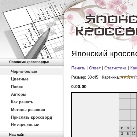
Японский кроссв
Японские кроссворды:
Печать
|
Ответ
|
Статистика
|
Как
Черно-белые
Размер: 30x45
Картинка:
Цветные
0
:
00
:
00
Поиск
Авторы
Как решать
Методы решения
Прислать кроссворд
Не оцененные
11
9
7
3
8
12
Наш сайт: