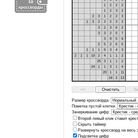
1
2
2
2
1
2
3
2
2
3
1
2
2
3
1
3
2
3
2
3
2
3
2
3
6
2
3
3
2
5
7
3
9
5
6
2
5
2
5
5
1
1
1
9
3
4
3
2
1
1
10
2
4
1
1
2
25
3
1
1
2
24
1
1
3
1
4
20
1
1
11
16
2
13
Размер кроссворда:
Пометка пустой клетки:
Зачеркивание цифр:
Второй левый клик ставит крес
Скрыть таймер
Развернуть кроссворд на весь 
Подсветка цифр