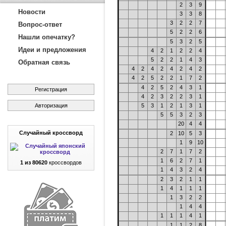
2
3
9
Новости
3
3
8
3
2
2
7
Вопрос-ответ
5
2
2
6
Нашли опечатку?
5
3
2
5
Идеи и предложения
4
2
1
2
2
4
5
2
2
1
4
3
Обратная связь
4
2
4
2
4
2
4
2
4
2
5
2
2
1
7
2
4
2
5
2
4
3
1
Регистрация
4
2
3
2
2
3
1
Авторизация
5
3
1
2
1
3
1
5
5
3
2
3
20
4
4
Случайный кроссворд
2
10
5
3
1
9
10
2
7
1
7
2
1
6
2
7
1
1 из 80620
кроссвордов
1
4
3
2
4
2
3
2
1
1
1
4
1
1
1
1
3
2
2
1
4
4
1
1
1
4
1
1
1
2
8