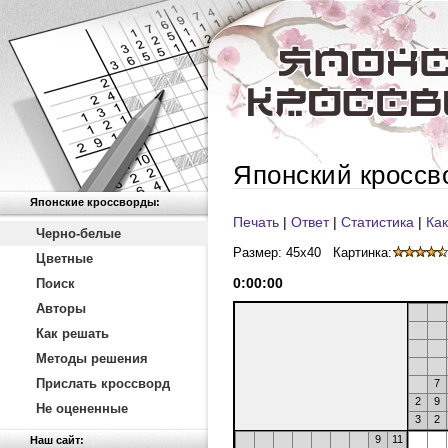
Японский кроссв
Японские кроссворды:
Печать
|
Ответ
|
Статистика
|
Как
Черно-белые
Размер: 45x40
Картинка:
Цветные
0
:
00
:
00
Поиск
Авторы
Как решать
Методы решения
Прислать кроссворд
7
2
9
Не оцененные
3
2
9
11
Наш сайт: