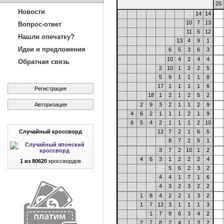
25
Новости
14
14
10
7
13
Вопрос-ответ
11
5
12
Нашли опечатку?
13
4
9
1
Идеи и предложения
6
5
3
6
3
10
4
2
4
4
Обратная связь
2
10
1
2
2
5
5
9
1
1
1
8
17
1
1
1
1
6
Регистрация
18
1
2
1
2
5
2
Авторизация
2
9
3
2
1
1
2
9
4
6
2
1
1
1
2
1
9
6
5
4
2
1
1
1
2
10
Случайный кроссворд
12
7
2
1
6
5
8
7
2
5
1
3
7
2
10
1
2
4
6
3
1
2
2
2
4
1 из 80620
кроссвордов
5
6
2
3
2
4
4
1
7
1
6
4
3
2
3
2
2
1
8
4
2
2
1
3
2
1
7
12
3
1
1
1
3
1
7
9
6
3
4
2
2
7
8
2
4
1
3
2