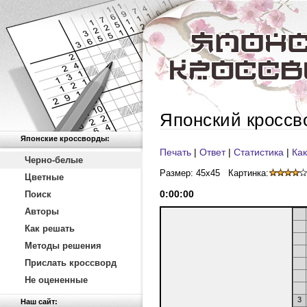
Японский кроссв
Японские кроссворды:
Печать
|
Ответ
|
Статистика
|
Как
Черно-белые
Размер: 45x45
Картинка:
Цветные
0
:
00
:
00
Поиск
Авторы
Как решать
Методы решения
Прислать кроссворд
Не оцененные
3
Наш сайт: