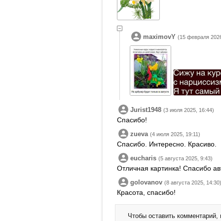
maximovY
(15 февраля 2026
Jurist1948
(3 июля 2025, 16:44)
Спасибо!
zueva
(4 июля 2025, 19:11)
Спасибо. Интересно. Красиво.
eucharis
(5 августа 2025, 9:43)
Отличная картинка! Спасибо ав
golovanov
(8 августа 2025, 14:30
Красота, спасибо!
Чтобы оставить комментарий,