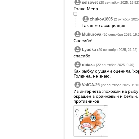
selsovet
(20 сентября 2025, 15:52
Голда Меир
zhukov1805
(2 октября 2025,
Такая же ассоциация!
Muhurova
(20 сентября 2025, 19:
Спасибо!
Lyudka
(20 сентября 2025, 21:22)
спасибо
obiaza
(22 сентября 2025, 9:40)
Как рыбку с ушами оценила "хо
Голдина, не знаю.
VolGA-25
(22 сентября 2025, 19:0
Из интернета :похожий на рыб
окрашен в оранжевый и белый. Н
противников