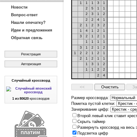
1
1
1
3
1
Новости
2
5
1
1
2
3
1
2
Вопрос-ответ
2
2
4
1
Нашли опечатку?
2
1
2
3
2
Идеи и предложения
1
4
1
2
1
3
2
1
2
1
Обратная связь
1
1
1
1
3
1
2
1
2
1
2
2
1
2
1
Регистрация
2
1
2
1
1
Авторизация
1
3
1
2
1
1
2
2
2
4
Случайный кроссворд
Размер кроссворда:
1 из 80620
кроссвордов
Пометка пустой клетки:
Зачеркивание цифр:
Второй левый клик ставит крес
Скрыть таймер
Развернуть кроссворд на весь 
Подсветка цифр