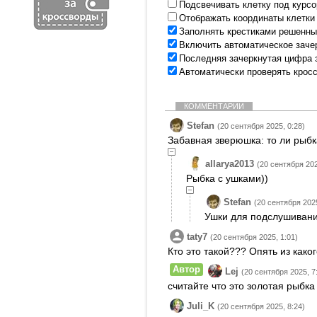
Подсвечивать клетку под курс
Отображать координаты клетки
Заполнять крестиками решенны
Включить автоматическое заче
Последняя зачеркнутая цифра 
Автоматически проверять крос
КОММЕНТАРИИ
Stefan
(20 сентября 2025, 0:28)
Забавная зверюшка: то ли рыбка,
allarya2013
(20 сентября 202
Рыбка с ушками))
Stefan
(20 сентября 2025
Ушки для подслушивани
taty7
(20 сентября 2025, 1:01)
Кто это такой??? Опять из како
Автор
Lej
(20 сентября 2025, 7
считайте что это золотая рыбка
Juli_K
(20 сентября 2025, 8:24)