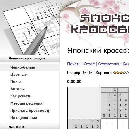
Японский кроссв
Японские кроссворды:
Печать
|
Ответ
|
Статистика
|
Как
Черно-белые
Размер: 16x16
Картинка:
Цветные
0
:
00
:
00
Поиск
Авторы
1
4
3
2
Как решать
2
1
1
3
Методы решения
1
1
1
2
Прислать кроссворд
2
1
2
2
5
2
1
1
2
Не оцененные
3
3
1
2
1
2
3
Наш сайт: