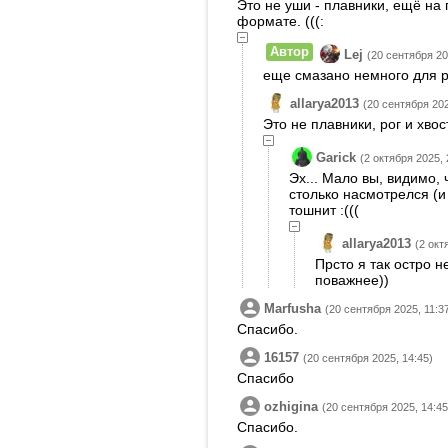
Это не уши - плавники, ещё на 
формате. (((:
Автор
Lej
(20 сентября 20
еще смазано немного для 
allarya2013
(20 сентября 202
Это не плавники, рог и хвост
Garick
(2 октября 2025, 
Эх... Мало вы, видимо, 
столько насмотрелся (и 
тошнит :(((
allarya2013
(2 окт
Прсто я так остро 
поважнее))
Marfusha
(20 сентября 2025, 11:3
Спасибо.
16157
(20 сентября 2025, 14:45)
Спасибо
ozhigina
(20 сентября 2025, 14:45
Спасибо.